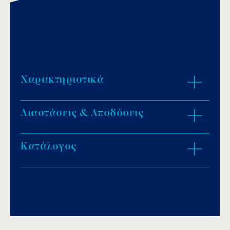
Χαρακτηριστικά
Διαστάσεις & Αποδόσεις
Εγκατάσταση: επαγγελματικές πισίνες.
Υλικό: ABS.
Κατάλογος
ZOOM IN
Download PDF
.
Αποθήκευση