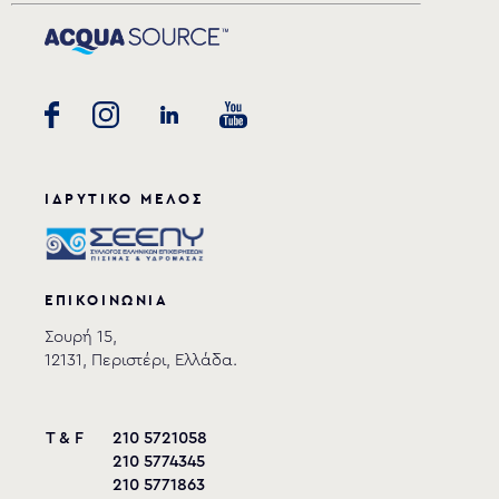
ΙΔΡΥΤΙΚΟ ΜΕΛΟΣ
Επιφάνεια
Dim
Dim
Μοντέλο
φιλτρανσης
A
B
ΕΠΙΚΟΙΝΩΝΙΑ
WG1031HFE
271 cm²
225
268
Σουρή 15,
12131, Περιστέρι, Ελλάδα.
WG1032HFE
436 cm²
315
340
T & F
210 5721058
210 5774345
210 5771863