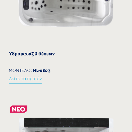
ΧΗΜΙΚΆ
Εξειδικευμένα προϊόντα Piscimar/Spamar
SPA
Ακρυλικά
ΤΎΠΟΣ ΛΑΜΠΉΡΑ
Υδρομασάζ 3 θέσεων
Αλογόνου
LED
HL-2803
ΜΟΝΤΕΛΟ:
ΥΛΙΚΌ ΚΑΤΑΣΚΕΥΉΣ
Δείτε το προϊόν
Ανοξείδωτο
Ανοξείδωτο/Πλαστικό
Πλαστικό
Μπρούντζινο επιχρωμιωμένο
ΤΎΠΟΣ ΠΙΣΊΝΑΣ
Πισίνες σκυροδέματος