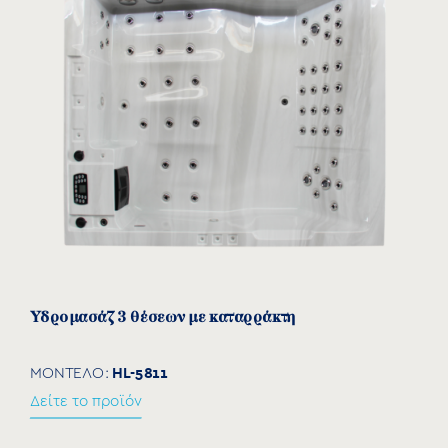
Πισίνες liner
Πολυεστερικές πισίνες
Υδρομασάζ 3 θέσεων με καταρράκτη
HL-5811
ΜΟΝΤΕΛΟ:
Δείτε το προϊόν