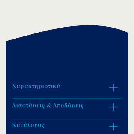
Χαρακτηριστικά
Διαστάσεις & Αποδόσεις
Ανθεκτικό ABS υλικό.
Σχεδιασμένα για πισίνες σκυροδέματος.
Προστασία UV.
Κατάλογος
ZOOM IN