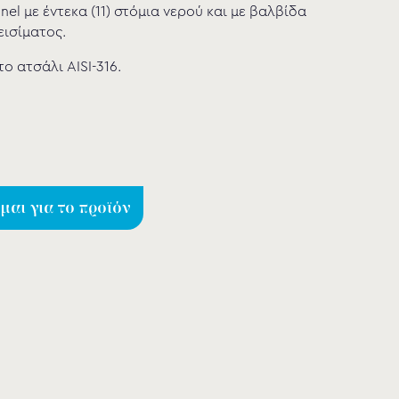
el με έντεκα (11) στόμια νερού και με βαλβίδα
ισίματος.
ο ατσάλι AISI-316.
αι για το προϊόν