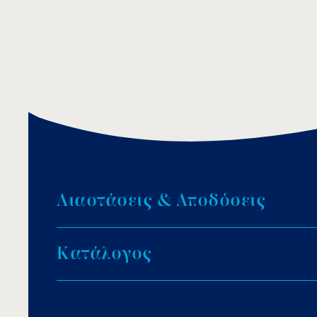
Δ
ι
α
σ
τ
ά
σ
ε
ι
ς
&
Α
π
ο
δ
ό
σ
ε
ι
ς
Κ
α
τ
ά
λ
ο
γ
ο
ς