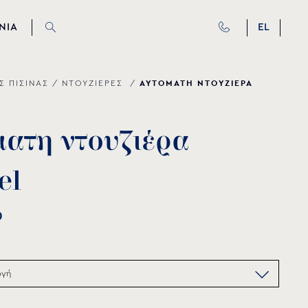
ΝΙΑ
EL
ΑΥΤΟΜΑΤΗ ΝΤΟΥΖΙΕΡΑ
Σ ΠΙΣΙΝΑΣ
/
ΝΤΟΥΖΙΕΡΕΣ
/
μ
α
τ
η
ν
τ
ο
υ
ζ
ι
έ
ρ
α
e
l
0