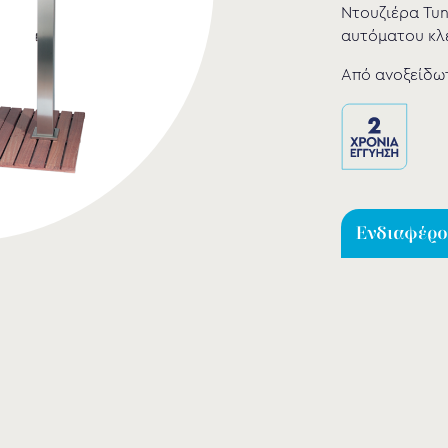
Ντουζιέρα Tunn
αυτόματου κλε
Από ανοξείδωτ
Ενδιαφέρομ