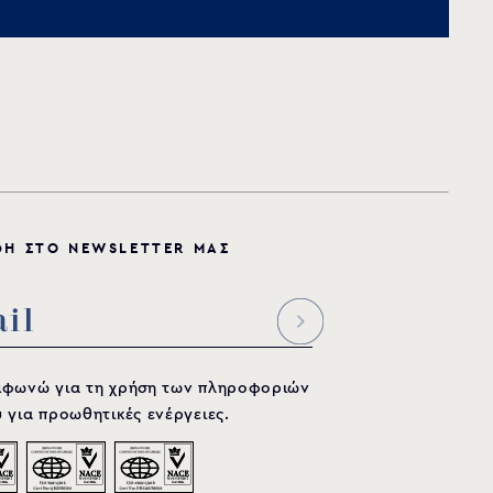
Φ
Η
Σ
Τ
Ο
N
E
W
S
L
E
T
T
E
R
Μ
Α
Σ
μφωνώ για τη χρήση των πληροφοριών
 για προωθητικές ενέργειες.