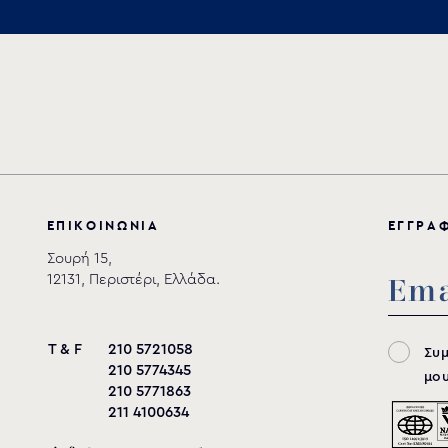
Αποθήκευση
Ε
Π
Ι
Κ
Ο
Ι
Ν
Ω
Ν
Ι
Α
Ε
Γ
Γ
Ρ
Α
Σουρή 15,
12131, Περιστέρι, Ελλάδα.
T & F
210 5721058
Συ
210 5774345
μου
210 5771863
211 4100634