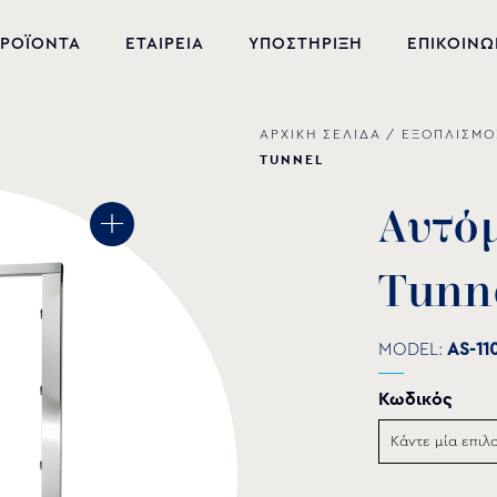
ΡΟΪΟΝΤΑ
ΕΤΑΙΡΕΙΑ
ΥΠΟΣΤΗΡΙΞΗ
ΕΠΙΚΟΙΝΩ
ΑΡΧΙΚΗ ΣΕΛΙΔΑ
/
ΕΞΟΠΛΙΣΜΟ
ΝΕΑ ΠΡΟΪΟΝΤΑ
TUNNEL
ΕΞΟΠΛΙΣΜΟΣ ΠΙΣΙΝΑΣ
Α
υ
τ
ό
ΕΥΕΞΙΑ
T
u
n
n
ΥΔΡΟΜΑΣΑΖ
ΣΙΝΤΡΙΒΑΝΙ
MODEL:
AS-11
PVC-U ΕΞΑΡΤΗΜΑΤΑ
Κωδικός
ΑΝΤΛΙΕΣ ΥΔΑΤΩΝ
ΧΗΜΙΚΑ ΠΙΣΙΝΑΣ