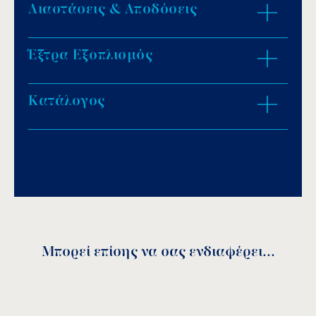
Διαστάσεις & Αποδόσεις
Με φίλτρο άμμου.
Περιστροφική κίνηση.
Εγκατάσταση χωρίς σωλήνες.
Έξτρα Εξοπλισμός
ZOOM IN
Διαθέσιμα σε εντοιχιζόμενα.
Πλήρως μονταρισμένα, έτοιμα για
Κατάλογος
τοποθέτηση.
3
Κατάλληλα για πισίνες από 30m
μέχρι
3
140m
νερό.
Download PDF
.
Αποθήκευση
Μπορεί επίσης να σας ενδιαφέρει...
Maxi Sand 11 & Maxi Sand 14
Maxi Sand 21