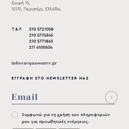
Σουρή 15,
12131, Περιστέρι, Ελλάδα.
T & F
210 5721058
210 5774345
210 5771863
211 4100634
info@acquasource.gr
ΕΓΓΡΑΦΗ ΣΤΟ NEWSLETTER ΜΑΣ
Ανταλλακτικό cartridge για αυτόνομα
συστήματα φίλτρανσης
Συμφωνώ για τη χρήση των πληροφοριών
TECR010436 & TECR010410
ΜΟΝΤΕΛΟ:
μου για προωθητικές ενέργειες.
GRAF