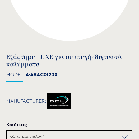
Εξάρτημα LUXE για συμπαγή/διχτυωτά
καλύμματα
MODEL:
A-ARAC01200
MANUFACTURER:
Κωδικός