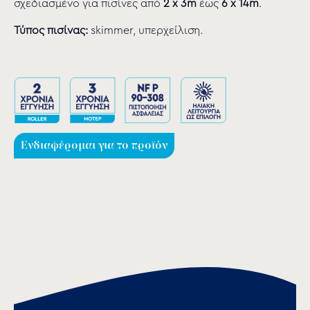
σχεδιασμένο για πισίνες από
2 x 3m
έως
6 x 14m
.
Τύπος πισίνας:
skimmer, υπερχείλιση.
Ενδιαφέρομαι για το προϊόν