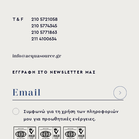
ROLLOVER-Installation-
T & F
210 5721058
Guide
210 5774345
210 5771863
211 4100634
download
info@acquasource.gr
ΕΓΓΡΑΦΗ ΣΤΟ NEWSLETTER ΜΑΣ
Λευκό
Μπλε
Μπεζ
Γκρι
Χρώματα ΗΛΙΑΚΩΝ
ΠΟΛΥΚΑΡΜΠΟΝΙΚΩΝ ΠΕΡΣΙΔΩΝ
Συμφωνώ για τη χρήση των πληροφοριών
μου για προωθητικές ενέργειες.
ZOOM IN