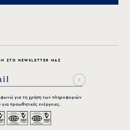
Φ
Η
Σ
Τ
Ο
N
E
W
S
L
E
T
T
E
R
Μ
Α
Σ
μφωνώ για τη χρήση των πληροφοριών
 για προωθητικές ενέργειες.