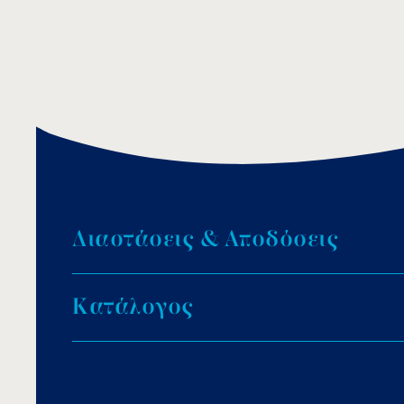
Δ
ι
α
σ
τ
ά
σ
ε
ι
ς
&
Α
π
ο
δ
ό
σ
ε
ι
ς
Κ
α
τ
ά
λ
ο
γ
ο
ς