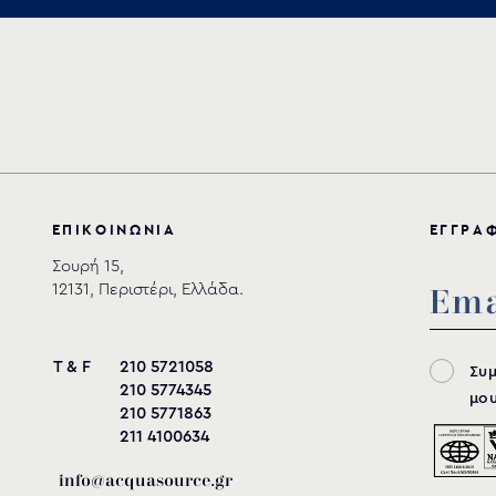
Αποθήκευση
Ε
Π
Ι
Κ
Ο
Ι
Ν
Ω
Ν
Ι
Α
Ε
Γ
Γ
Ρ
Α
Σουρή 15,
12131, Περιστέρι, Ελλάδα.
T & F
210 5721058
Συ
210 5774345
μου
210 5771863
211 4100634
info@acquasource.gr