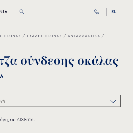
ΝΙΑ
EL
Σ ΠΙΣΙΝΑΣ
/
ΣΚΑΛΕΣ ΠΙΣΙΝΑΣ
/
ΑΝΤΑΛΛΑΚΤΙΚΑ
/
Σ
τ
ζ
α
σ
ύ
ν
δ
ε
σ
η
ς
σ
κ
ά
λ
α
ς
1A
ύγη, σε AISI-316.