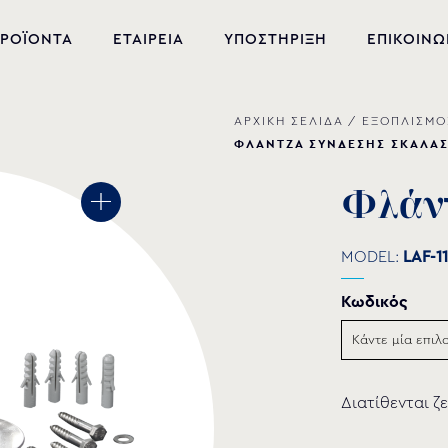
ΡΟΪΟΝΤΑ
ΕΤΑΙΡΕΙΑ
ΥΠΟΣΤΗΡΙΞΗ
ΕΠΙΚΟΙΝΩ
ΑΡΧΙΚΗ ΣΕΛΙΔΑ
/
ΕΞΟΠΛΙΣΜΟ
ΝΕΑ ΠΡΟΪΟΝΤΑ
ΦΛΑΝΤΖΑ ΣΥΝΔΕΣΗΣ ΣΚΑΛΑ
ΕΞΟΠΛΙΣΜΟΣ ΠΙΣΙΝΑΣ
Φ
λ
ά
ν
ΕΥΕΞΙΑ
MODEL:
LAF-1
ΥΔΡΟΜΑΣΑΖ
Κωδικός
ΣΙΝΤΡΙΒΑΝΙ
PVC-U ΕΞΑΡΤΗΜΑΤΑ
ΑΝΤΛΙΕΣ ΥΔΑΤΩΝ
Διατίθενται ζε
ΧΗΜΙΚΑ ΠΙΣΙΝΑΣ