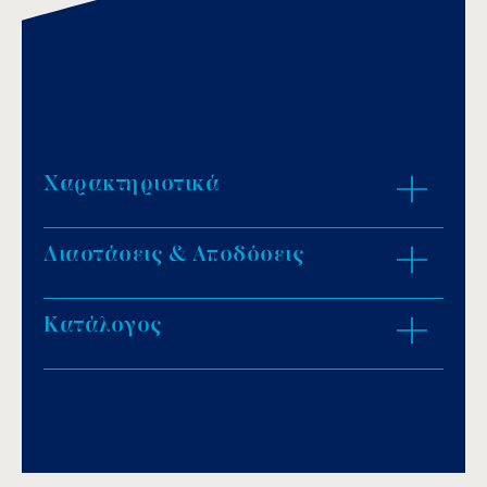
Χαρακτηριστικά
Διαστάσεις & Αποδόσεις
Υλικό: ανοξείδωτο ατσάλι AISI-316.
Διάμετρος προσώπου: Ø 330mm.
Σχήμα: κωνικό.
Κατάλογος
ZOOM IN
Ανθεκτικό στην διάβρωση και τα χημικά.
Πλαϊνό ρακόρ σύνδεσης.
Download PDF
.
Αποθήκευση