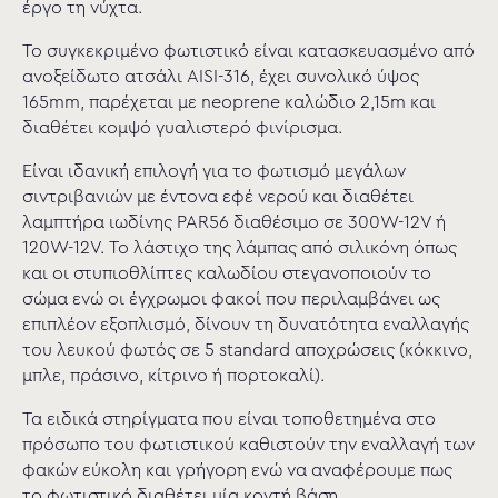
έργο τη νύχτα.
Το συγκεκριμένο φωτιστικό είναι κατασκευασμένο από
ανοξείδωτο ατσάλι AISI-316, έχει συνολικό ύψος
165mm, παρέχεται με neoprene καλώδιο 2,15m και
διαθέτει κομψό γυαλιστερό φινίρισμα.
Είναι ιδανική επιλογή για το φωτισμό μεγάλων
σιντριβανιών με έντονα εφέ νερού και διαθέτει
λαμπτήρα ιωδίνης PAR56 διαθέσιμο σε 300W-12V ή
120W-12V. Το λάστιχο της λάμπας από σιλικόνη όπως
και οι στυπιοθλίπτες καλωδίου στεγανοποιούν το
σώμα ενώ οι έγχρωμοι φακοί που περιλαμβάνει ως
επιπλέον εξοπλισμό, δίνουν τη δυνατότητα εναλλαγής
του λευκού φωτός σε 5 standard αποχρώσεις (κόκκινο,
μπλε, πράσινο, κίτρινο ή πορτοκαλί).
Τα ειδικά στηρίγματα που είναι τοποθετημένα στο
πρόσωπο του φωτιστικού καθιστούν την εναλλαγή των
φακών εύκολη και γρήγορη ενώ να αναφέρουμε πως
το φωτιστικό διαθέτει μία κοντή βάση