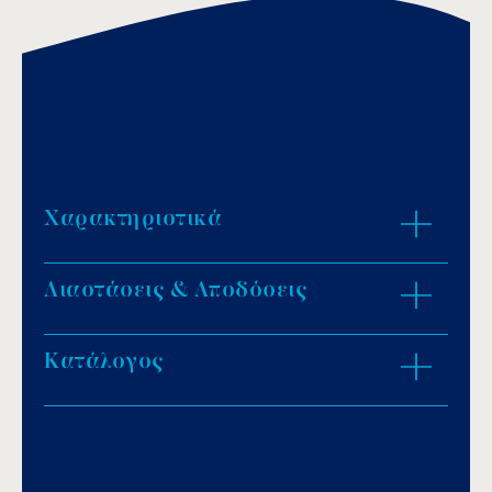
Χαρακτηριστικά
Διαστάσεις & Αποδόσεις
Υλικό κατασκευής: ανοξείδωτο ατσάλι, AISI-
316.
Φινίρισμα: γυαλιστερό.
Κατάλογος
ZOOM IN
Βαθμός προστασίας: IP68.
Λάμπα ιωδίνης, PAR56.
Χρώμα φωτισμού: λευκό.
Download PDF
.
Διατίθεται με ένα χρωματιστό φακό,