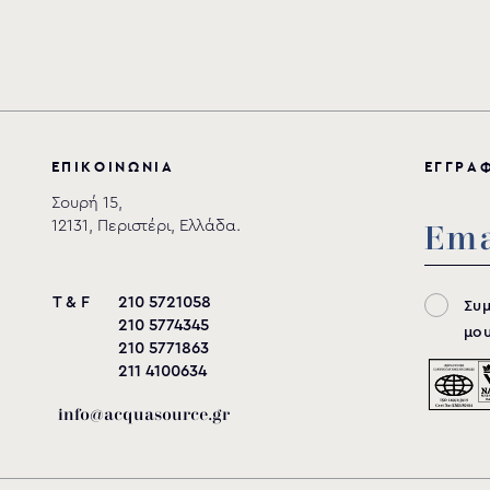
Ε
Π
Ι
Κ
Ο
Ι
Ν
Ω
Ν
Ι
Α
Ε
Γ
Γ
Ρ
Α
Σουρή 15,
12131, Περιστέρι, Ελλάδα.
T & F
210 5721058
Συ
210 5774345
μου
210 5771863
211 4100634
info@acquasource.gr