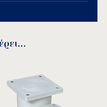
υσα
Ισχύς
mA
50W
4166
100W
8350
150W
12500
ρει...
300W
25000