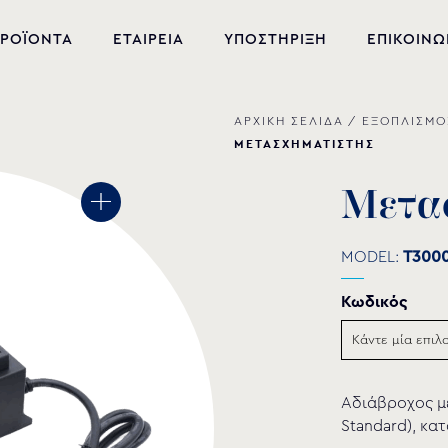
ΡΟΪΟΝΤΑ
ΕΤΑΙΡΕΙΑ
ΥΠΟΣΤΗΡΙΞΗ
ΕΠΙΚΟΙΝΩ
ΑΡΧΙΚΗ ΣΕΛΙΔΑ
/
ΕΞΟΠΛΙΣΜΟ
ΝΕΑ ΠΡΟΪΟΝΤΑ
ΜΕΤΑΣΧΗΜΑΤΙΣΤΗΣ
ΕΞΟΠΛΙΣΜΟΣ ΠΙΣΙΝΑΣ
Μ
ε
τ
α
ΕΥΕΞΙΑ
MODEL:
T300
ΥΔΡΟΜΑΣΑΖ
Κωδικός
ΣΙΝΤΡΙΒΑΝΙ
PVC-U ΕΞΑΡΤΗΜΑΤΑ
ΑΝΤΛΙΕΣ ΥΔΑΤΩΝ
Αδιάβροχος μ
Standard), κα
ΧΗΜΙΚΑ ΠΙΣΙΝΑΣ