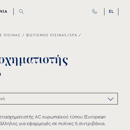
ΝΙΑ
EL
Σ ΠΙΣΙΝΑΣ
/
ΦΩΤΙΣΜΟΣ ΠΙΣΙΝΑΣ/SPA
/
σ
χ
η
μ
α
τ
ι
σ
τ
ή
ς
0
ετασχηματιστής AC ευρωπαϊκού τύπου (European
τάλληλος για εφαρμογές σε πισίνες ή σιντριβάνια.