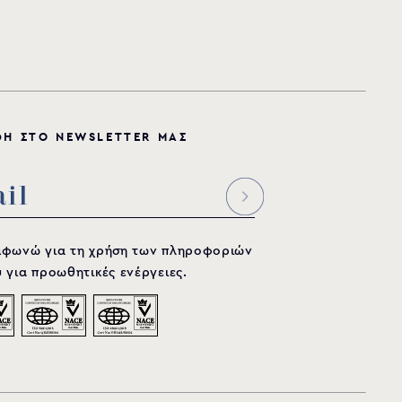
Φ
Η
Σ
Τ
Ο
N
E
W
S
L
E
T
T
E
R
Μ
Α
Σ
μφωνώ για τη χρήση των πληροφοριών
 για προωθητικές ενέργειες.