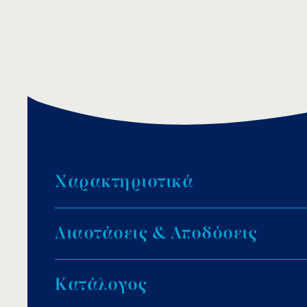
Χ
α
ρ
α
κ
τ
η
ρ
ι
σ
τ
ι
κ
ά
Θερμική προστασία και αδιάβροχη κατασκευ
Δ
ι
α
σ
τ
ά
σ
ε
ι
ς
&
Α
π
ο
δ
ό
σ
ε
ι
ς
Συχνότητα: 50Hz.
Βαθμός προστασίας: IP65.
CE για ασφάλεια και συμμόρφωση με ευρωπα
Κ
α
τ
ά
λ
ο
γ
ο
ς
Τύπος καλωδίου: GS Plus+H05RN-F.