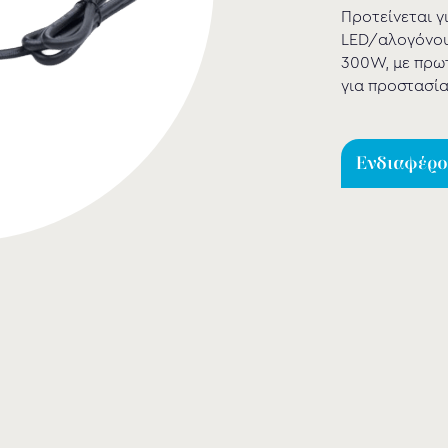
Προτείνεται 
LED/αλογόνου,
300W, με πρω
για προστασία
Ενδιαφέρομ