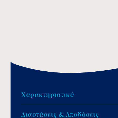
Χ
α
ρ
α
κ
τ
η
ρ
ι
σ
τ
ι
κ
ά
Kατασκευή από ανοξείδωτο και επιχρωμιωμέ
Δ
ι
α
σ
τ
ά
σ
ε
ι
ς
&
Α
π
ο
δ
ό
σ
ε
ι
ς