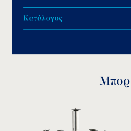
Προστατευτική σήτα στην αντλία για την α
σωματιδίων.
Κ
α
τ
ά
λ
ο
γ
ο
ς
Μπορε