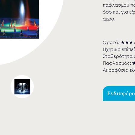
παφλασμού που
όσο και για ε
αέρα.
Ορατό
:
★★★
Ηχητικό επίπε
Σταθερότητα 
Παφλασµός
:
Ακροφύσιο εξ
Ενδιαφέρομ