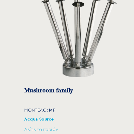
Κωδικός
Σπε
MJ-50
Μushroom family
MJ-51
MJ-100
MF
ΜΟΝΤΕΛΟ:
Acqua Source
MJ-200
Δείτε το προϊόν
MJ-300