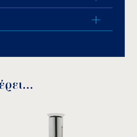
 επιχρωμίωση.
M IN
ρει...