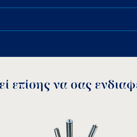
ποφυγή αναρρόφησης ξένων
Χυτός μπρούντζος χωρίς
Σπείρωμα NPT.
ZOO
Download PDF
.
Αποθήκευση
ί επίσης να σας ενδιαφέ