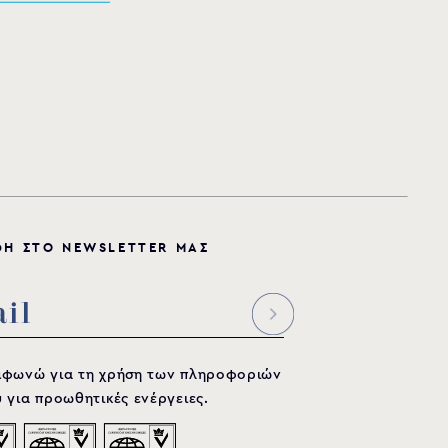
Φ
Η
Σ
Τ
Ο
N
E
W
S
L
E
T
T
E
R
Μ
Α
Σ
μφωνώ για τη χρήση των πληροφοριών
 για προωθητικές ενέργειες.