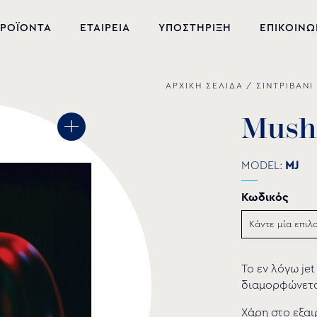
ΡΟΪΟΝΤΑ
ΕΤΑΙΡΕΙΑ
ΥΠΟΣΤΗΡΙΞΗ
ΕΠΙΚΟΙΝΩ
ΑΡΧΙΚΗ ΣΕΛΙΔΑ
/
ΣΙΝΤΡΙΒΑΝΙ
ΝΕΑ ΠΡΟΪΟΝΤΑ
ΕΞΟΠΛΙΣΜΟΣ ΠΙΣΙΝΑΣ
M
u
s
h
ΕΥΕΞΙΑ
MODEL:
MJ
ΥΔΡΟΜΑΣΑΖ
Κωδικός
ΣΙΝΤΡΙΒΑΝΙ
PVC-U ΕΞΑΡΤΗΜΑΤΑ
Το εν λόγω jet
ΑΝΤΛΙΕΣ ΥΔΑΤΩΝ
διαμορφώνεται
ΧΗΜΙΚΑ ΠΙΣΙΝΑΣ
Χάρη στο εξαι