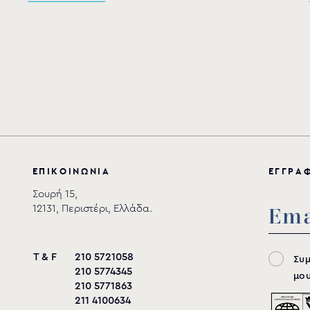
Ε
Π
Ι
Κ
Ο
Ι
Ν
Ω
Ν
Ι
Α
Ε
Γ
Γ
Ρ
Α
Σουρή 15,
12131, Περιστέρι, Ελλάδα.
T & F
210 5721058
Συ
210 5774345
μου
210 5771863
211 4100634