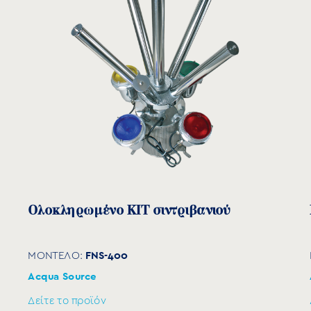
ίρωμα BSP
Α (mm)
½”
285
Ολοκληρωμένο KIT σιντριβανιού
½”
420
1″
580
FNS-400
ΜΟΝΤΕΛΟ:
Acqua Source
2″
600
Δείτε το προϊόν
3″
600