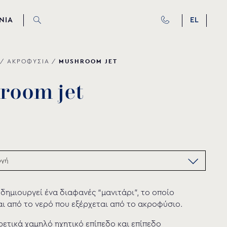
ΝΙΑ
EL
MUSHROOM JET
/
ΑΚΡΟΦΥΣΙΑ
/
r
o
o
m
j
e
t
 δημιουργεί ένα διαφανές “μανιτάρι”, το οποίο
 από το νερό που εξέρχεται από το ακροφύσιο.
ρετικά χαμηλό ηχητικό επίπεδο και επίπεδο