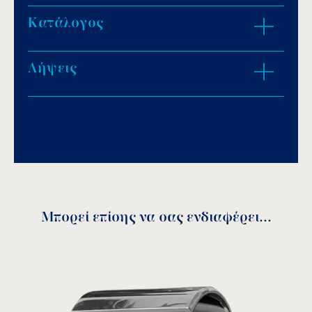
Γυαλιστερό τελείωμα (AGI-069/P).
Κατάλογος
Mατ τελείωμα (AGI-069/M).
Λήψεις
Download PDF
.
Αποθήκευση
Μπορεί επίσης να σας ενδιαφέρει...
Ios assembly instructions
Επικάλυψη βάσης για Ιos
download