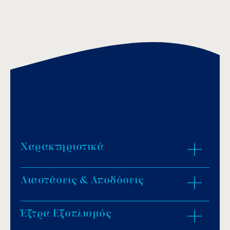
Χαρακτηριστικά
Διαστάσεις & Αποδόσεις
Άνοιγμα: 500mm.
Ύψος: 688mm.
Παροχή: 30m³/h.
Έξτρα Εξοπλισμός
ZOOM IN
Σύνδεση: 2” θηλυκό.