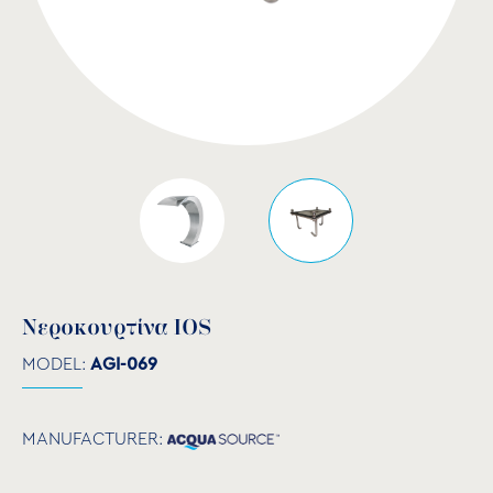
Νεροκουρτίνα IOS
MODEL:
AGI-069
MANUFACTURER: