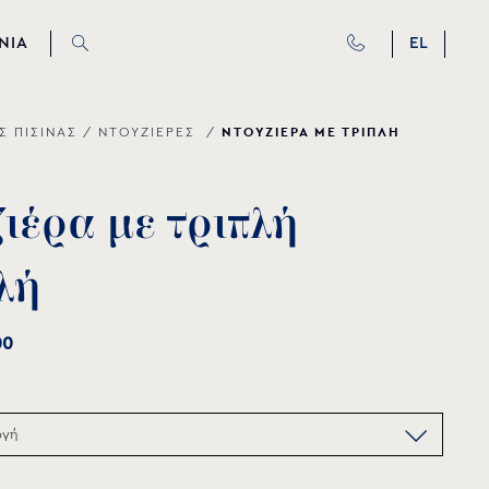
ΝΙΑ
EL
ΝΤΟΥΖΙΕΡΑ ΜΕ ΤΡΙΠΛΗ
Σ ΠΙΣΙΝΑΣ
/
ΝΤΟΥΖΙΕΡΕΣ
/
ζ
ι
έ
ρ
α
μ
ε
τ
ρ
ι
π
λ
ή
λ
ή
00