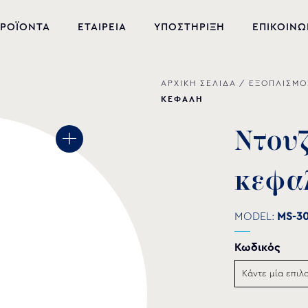
ΡΟΪΟΝΤΑ
ΕΤΑΙΡΕΙΑ
ΥΠΟΣΤΗΡΙΞΗ
ΕΠΙΚΟΙΝΩ
ΑΡΧΙΚΗ ΣΕΛΙΔΑ
/
ΕΞΟΠΛΙΣΜΟ
ΝΕΑ ΠΡΟΪΟΝΤΑ
ΚΕΦΑΛΗ
ΕΞΟΠΛΙΣΜΟΣ ΠΙΣΙΝΑΣ
Ν
τ
ο
υ
ΕΥΕΞΙΑ
κ
ε
φ
α
ΥΔΡΟΜΑΣΑΖ
ΣΙΝΤΡΙΒΑΝΙ
MODEL:
MS-3
PVC-U ΕΞΑΡΤΗΜΑΤΑ
Κωδικός
ΑΝΤΛΙΕΣ ΥΔΑΤΩΝ
ΧΗΜΙΚΑ ΠΙΣΙΝΑΣ