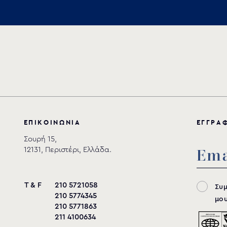
Αποθήκευση
Ε
Π
Ι
Κ
Ο
Ι
Ν
Ω
Ν
Ι
Α
Ε
Γ
Γ
Ρ
Α
Σουρή 15,
12131, Περιστέρι, Ελλάδα.
T & F
210 5721058
Συ
210 5774345
μου
210 5771863
211 4100634