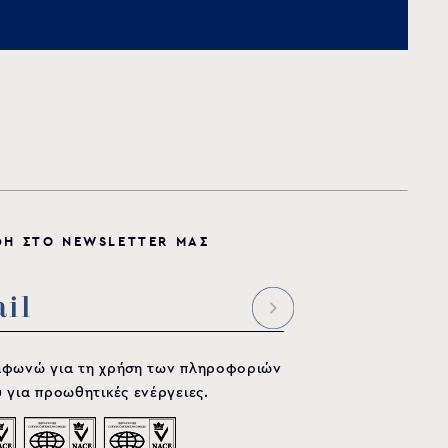
Φ
Η
Σ
Τ
Ο
N
E
W
S
L
E
T
T
E
R
Μ
Α
Σ
μφωνώ για τη χρήση των πληροφοριών
 για προωθητικές ενέργειες.