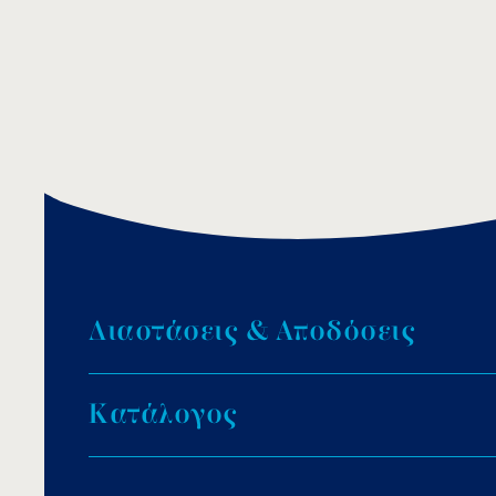
Δ
ι
α
σ
τ
ά
σ
ε
ι
ς
&
Α
π
ο
δ
ό
σ
ε
ι
ς
Κ
α
τ
ά
λ
ο
γ
ο
ς