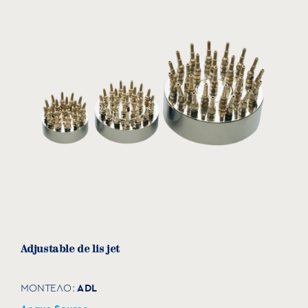
2,50m.
Πίνακας ελέγχου.
Κατάλληλο για σιντριβάνια μεγάλου
μεγέθους.
Προαιρετικά:
Φωτιστικά 24V, 42V, 110V ή LED.
Διαφορετικό μήκος καλωδίου.
Ακροφύσια σιντριβανιού: Mushroom Jet,
Morning Glory, Turning Jet, Smoothbore, Jet
pond, Aerating Jet επιφάνειας, Cascade
Family Jet.
Adjustable de lis jet
ΑDL
ΜΟΝΤΕΛΟ: