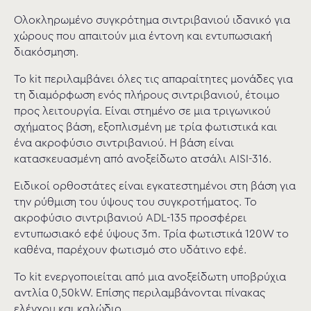
Ολοκληρωμένο συγκρότημα σιντριβανιού ιδανικό για
χώρους που απαιτούν μια έντονη και εντυπωσιακή
διακόσμηση.
Το kit περιλαμβάνει όλες τις απαραίτητες μονάδες για
τη διαμόρφωση ενός πλήρους σιντριβανιού, έτοιμο
προς λειτουργία. Είναι στημένο σε μια τριγωνικού
σχήματος βάση, εξοπλισμένη με τρία φωτιστικά και
ένα ακροφύσιο σιντριβανιού. Η βάση είναι
κατασκευασμένη από ανοξείδωτο ατσάλι AISI-316.
Ειδικοί ορθοστάτες είναι εγκατεστημένοι στη βάση για
την ρύθμιση του ύψους του συγκροτήματος. Το
ακροφύσιο σιντριβανιού ADL-135 προσφέρει
εντυπωσιακό εφέ ύψους 3m. Τρία φωτιστικά 120W το
καθένα, παρέχουν φωτισμό στο υδάτινο εφέ.
Το kit ενεργοποιείται από μια ανοξείδωτη υποβρύχια
αντλία 0,50kW. Επίσης περιλαμβάνονται πίνακας
ελέγχου και καλώδιο.