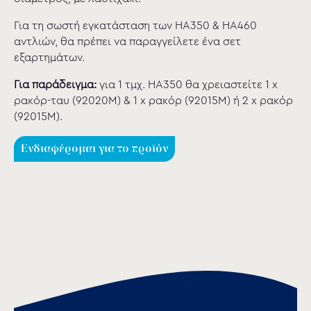
Για τη σωστή εγκατάσταση των ΗΑ350 & ΗΑ460
αντλιών, θα πρέπει να παραγγείλετε ένα σετ
εξαρτημάτων.
Για παράδειγμα:
για 1 τμχ. HA350 θα χρειαστείτε 1 x
ρακόρ-ταυ (92020M) & 1 x ρακόρ (92015M) ή 2 x ρακόρ
(92015M).
Ενδιαφέρομαι για το προϊόν