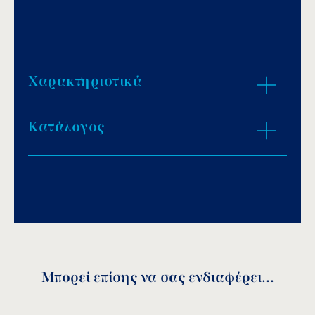
Χαρακτηριστικά
Κατάλογος
Απαιτούμενος αριθμός στομίων ανά
ατμογεννήτρια:
Download PDF
.
Για ατμογεννήτριες 3,4 – 4,7kw, απαιτείται 1
τμχ.
Για ατμογεννήτριες 6,0 – 7,7kw, απαιτούνται
Αποθήκευση
2 τμχ.
Για ατμογεννήτριες 9,5 – 14kw, απαιτούνται 3
τμχ.
Μπορεί επίσης να σας ενδιαφέρει...