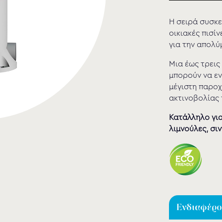
Η σειρά συσκευ
οικιακές πισί
για την απολύ
Μια έως τρεις
μπορούν να ε
μέγιστη παροχ
ακτινοβολίας 
Κατάλληλο για
λιμνούλες, σιν
Ενδιαφέρομ