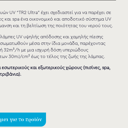
ών UV “TR2 Ultra” έχει σχεδιαστεί για να παρέχει σε
νες και spa ένα οικονομικό και αποδοτικό σύστημα UV
μανση και τη βελτίωση της ποιότητας του νερού τους.
 λάμπες UV υψηλής απόδοσης και χαμηλής πίεσης
νσωματωθούν μέσα στην ίδια μονάδα, παρέχοντας
ή 32m³/h με μια ισχυρή δόση υπεριώδους
των 30mJ/cm² έως το τέλος της ζωής της λάμπας.
 εσωτερικούς και εξωτερικούς χώρους (πισίνες, spa,
τριβάνια).
αι για το προϊόν