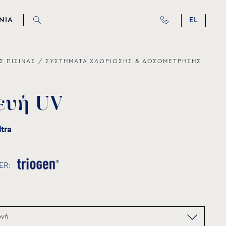
ΝΙΑ
EL
Σ ΠΙΣΙΝΑΣ
/
ΣΥΣΤΗΜΑΤΑ ΧΛΩΡΙΩΣΗΣ & ΔΟΣΟΜΕΤΡΗΣΗΣ
ε
υ
ή
U
V
ltra
ER: