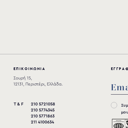
Ε
Π
Ι
Κ
Ο
Ι
Ν
Ω
Ν
Ι
Α
Ε
Γ
Γ
Ρ
Α
Σουρή 15,
12131, Περιστέρι, Ελλάδα.
T & F
210 5721058
Συ
210 5774345
μου
210 5771863
211 4100634