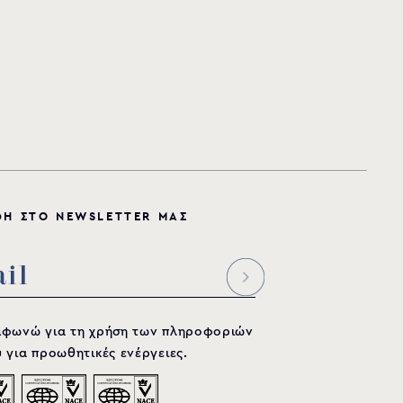
Φ
Η
Σ
Τ
Ο
N
E
W
S
L
E
T
T
E
R
Μ
Α
Σ
μφωνώ για τη χρήση των πληροφοριών
 για προωθητικές ενέργειες.