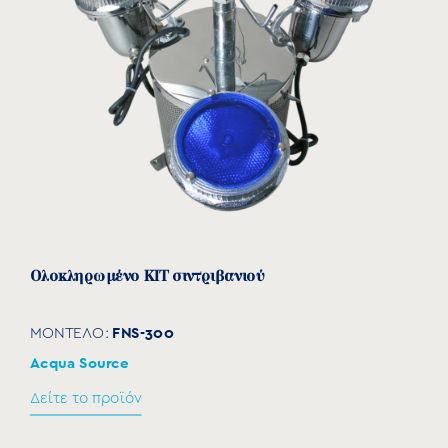
TJ-3
3
1/2"
105
28
TJ-6
6
1"
160
30
TJ-6E
6
1"
160
60
Ολοκληρωμένο KIT σιντριβανιού
FNS-300
ΜΟΝΤΕΛΟ:
Acqua Source
Δείτε το προϊόν