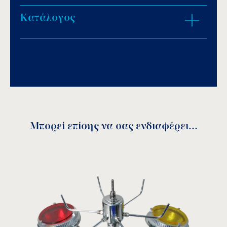
επιχρωμιωμένο.
Προστατευτική σήτα στην αντλία για την
Κατάλογος
ZOOM IN
αποφυγή αναρρόφησης ξένων σωματιδίων.
Download PDF
.
Προαιρετικά:
Αποθήκευση
Χυτός μπρούντζος χωρίς επιχρωμίωση.
Σπείρωμα NPT.
Μπορεί επίσης να σας ενδιαφέρει...
Αρ.
Σπείρωμα
Α
B
Κωδικός
jets
BSP
(mm)
(mm