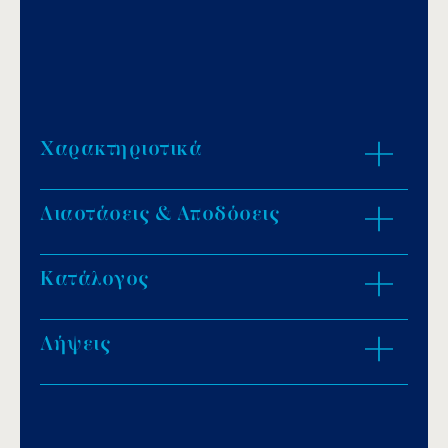
Χαρακτηριστικά
Διαστάσεις & Αποδόσεις
Τηλεσκοπικός άξονας από ανοδιομένο
αλουμίνιο Ø 110mm σε μεγέθη από 2,5m έως
6,9m.
Κατάλογος
ZOOM IN
Βάση από ανοξείδωτο ατσάλι AISI-304L.
Μανιβέλες ακτίνας 140mm και φρένα
Λήψεις
ασφαλείας.
Download PDF
.
Περιλαμβάνονται ιμάντες συγκράτησης
καλύμματος.
Αποθήκευση