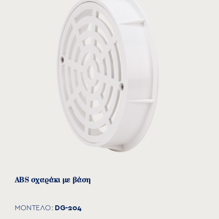
ABS σχαράκι με βάση
DG-204
ΜΟΝΤΕΛΟ: