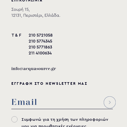
ΕΠΙΚΟΙΝΩΝΙΑ
A
B
Mοντέλο
Σύνδεση
Σουρή 15,
(mm)
(mm)
12131, Περιστέρι, Ελλάδα.
2”
SRI-200
2"
50
σπείρωμα
T & F
210 5721058
210 5774345
SRI-
2”
210 5771863
2"
50
200/SFT
σπείρωμα
211 4100634
2”
SRI-201
53
50
info@acquasource.gr
κολλητό
SRI-
2”
ΕΓΓΡΑΦΗ ΣΤΟ NEWSLETTER ΜΑΣ
53
50
201/SFT
κολλητό
SRI-630
63mm
56
50
SRI-
63mm
56
50
Συμφωνώ για τη χρήση των πληροφοριών
630/SFT
μου για προωθητικές ενέργειες.