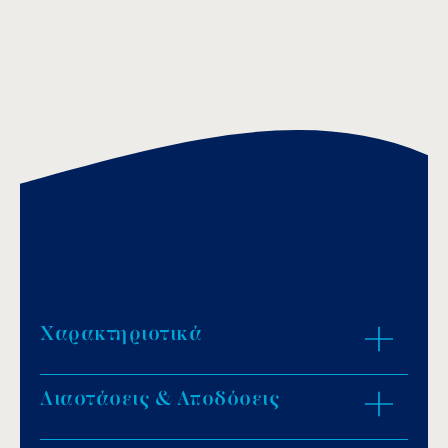
Χαρακτηριστικά
Διαστάσεις & Αποδόσεις
Σώμα: ανθεκτικό ABS υλικό.
Πρόσοψη: ανοξείδωτο ατσάλι AISI-316.