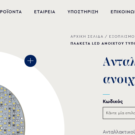
ΡΟΪΟΝΤΑ
ΕΤΑΙΡΕΙΑ
ΥΠΟΣΤΗΡΙΞΗ
ΕΠΙΚΟΙΝΩ
ΑΡΧΙΚΗ ΣΕΛΙΔΑ
/
ΕΞΟΠΛΙΣΜΟ
ΝΕΑ ΠΡΟΪΟΝΤΑ
ΠΛΑΚΕΤΑ LED ΑΝΟΙΧΤΟΥ ΤΥΠ
ΕΞΟΠΛΙΣΜΟΣ ΠΙΣΙΝΑΣ
Α
ν
τ
α
ΕΥΕΞΙΑ
α
ν
ο
ι
χ
ΥΔΡΟΜΑΣΑΖ
ΣΙΝΤΡΙΒΑΝΙ
Κωδικός
PVC-U ΕΞΑΡΤΗΜΑΤΑ
ΑΝΤΛΙΕΣ ΥΔΑΤΩΝ
Ανταλλακτικοί
ΧΗΜΙΚΑ ΠΙΣΙΝΑΣ