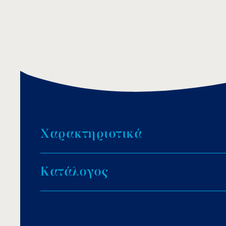
Χ
α
ρ
α
κ
τ
η
ρ
ι
σ
τ
ι
κ
ά
Διάσταση: Ø 155mm.
Κ
α
τ
ά
λ
ο
γ
ο
ς