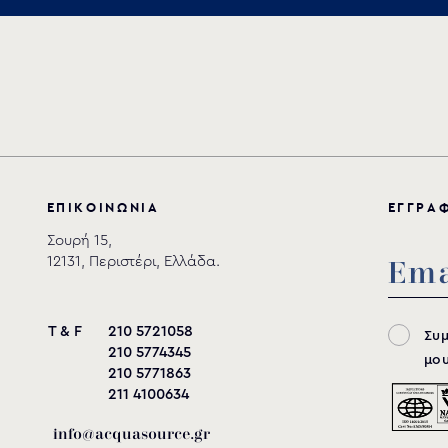
Αποθήκευση
Ε
Π
Ι
Κ
Ο
Ι
Ν
Ω
Ν
Ι
Α
Ε
Γ
Γ
Ρ
Α
Σουρή 15,
12131, Περιστέρι, Ελλάδα.
T & F
210 5721058
Συ
210 5774345
μου
210 5771863
211 4100634
info@acquasource.gr