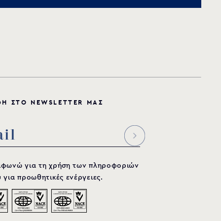
Φ
Η
Σ
Τ
Ο
N
E
W
S
L
E
T
T
E
R
Μ
Α
Σ
μφωνώ για τη χρήση των πληροφοριών
 για προωθητικές ενέργειες.