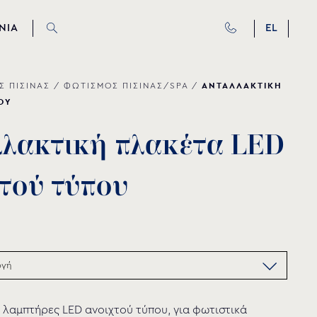
ΝΙΑ
EL
ΑΝΤΑΛΛΑΚΤΙΚΗ
Σ ΠΙΣΙΝΑΣ
/
ΦΩΤΙΣΜΟΣ ΠΙΣΙΝΑΣ/SPA
/
ΟΥ
λ
λ
α
κ
τ
ι
κ
ή
π
λ
α
κ
έ
τ
α
L
E
D
τ
ο
ύ
τ
ύ
π
ο
υ
 λαμπτήρες LED ανοιχτού τύπου, για φωτιστικά