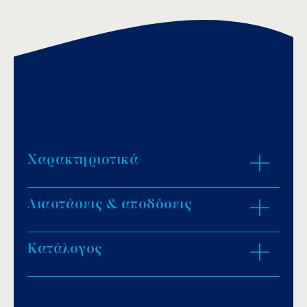
Χαρακτηριστικά
Διαστάσεις & αποδόσεις
Σώµα αντλίας: Χυτοσίδηρος.
Υλικό φτερωτής: PPO πλαστικό.
Τάση: 230V/50Hz.
Κατάλογος
ZOOM IN
Βάρος: 14kg.
Χρήση: καθαρά ύδατα.
Download PDF
.