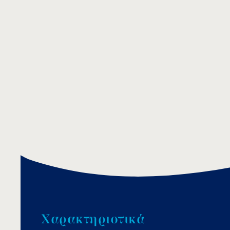
Χ
α
ρ
α
κ
τ
η
ρ
ι
σ
τ
ι
κ
ά