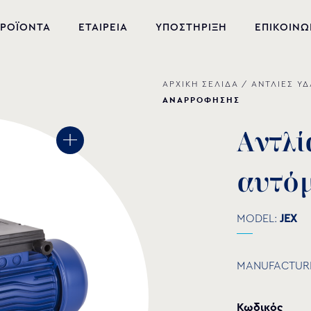
ΡΟΪΟΝΤΑ
ΕΤΑΙΡΕΙΑ
ΥΠΟΣΤΗΡΙΞΗ
ΕΠΙΚΟΙΝΩ
ΑΡΧΙΚΗ ΣΕΛΙΔΑ
/
ΑΝΤΛΙΕΣ Υ
ΝΕΑ ΠΡΟΪΟΝΤΑ
ΑΝΑΡΡΟΦΗΣΗΣ
ΕΞΟΠΛΙΣΜΟΣ ΠΙΣΙΝΑΣ
Α
ν
τ
λ
ί
ΕΥΕΞΙΑ
α
υ
τ
ό
ΥΔΡΟΜΑΣΑΖ
ΣΙΝΤΡΙΒΑΝΙ
MODEL:
JEX
PVC-U ΕΞΑΡΤΗΜΑΤΑ
MANUFACTUR
ΑΝΤΛΙΕΣ ΥΔΑΤΩΝ
Κωδικός
ΧΗΜΙΚΑ ΠΙΣΙΝΑΣ