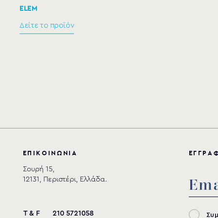
ELEM
Δείτε το προϊόν
Ε
Π
Ι
Κ
Ο
Ι
Ν
Ω
Ν
Ι
Α
Ε
Γ
Γ
Ρ
Α
Σουρή 15,
12131, Περιστέρι, Ελλάδα.
T & F
210 5721058
Συ