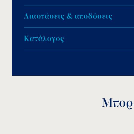
Σώμα αντλίας: Ανοξείδωτο ατσάλι.
Δ
ι
α
σ
τ
ά
σ
ε
ι
ς
&
α
π
ο
δ
ό
σ
ε
ι
ς
Υλικό φτερωτής: PPO πλαστικό.
Τάση: 230V/50Hz.
Βάρος: 8kg.
Κ
α
τ
ά
λ
ο
γ
ο
ς
Χρήση: καθαρά ύδατα.
Μπορε