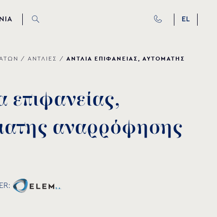
ΝΙΑ
EL
ΑΝΤΛΙΑ ΕΠΙΦΑΝΕΙΑΣ, ΑΥΤΟΜΑΤΗΣ
ΔΑΤΩΝ
/
ΑΝΤΛΙΕΣ
/
α
ε
π
ι
φ
α
ν
ε
ί
α
ς
,
μ
α
τ
η
ς
α
ν
α
ρ
ρ
ό
φ
η
σ
η
ς
ER: