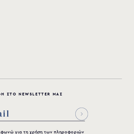
Φ
Η
Σ
Τ
Ο
N
E
W
S
L
E
T
T
E
R
Μ
Α
Σ
μφωνώ για τη χρήση των πληροφοριών