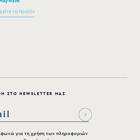
Hayward
801
Δείτε το προϊόν
801
815
Φ
Η
Σ
Τ
Ο
N
E
W
S
L
E
T
T
E
R
Μ
Α
Σ
μφωνώ για τη χρήση των πληροφοριών