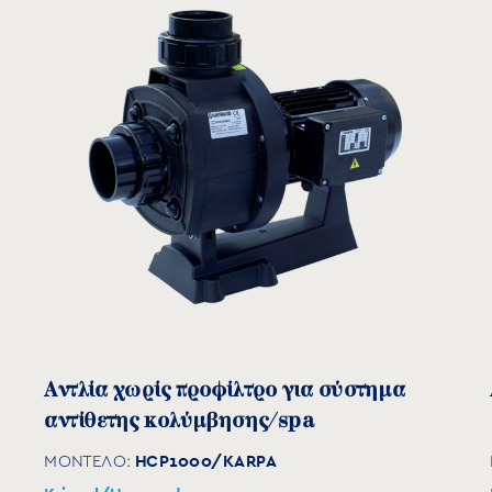
HP
2,5 (1 phase)
3,0 (1 phase)
Αντλία χωρίς προφίλτρο για σύστημα
αντίθετης κολύμβησης/spa
2,5 (3 phase)
HCP1000/KARPA
ΜΟΝΤΕΛΟ:
3,0 (3 phase)