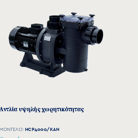
A (mm)
760
760
Αντλία υψηλής χωρητικότητας
760
HCP4000/KAN
ΜΟΝΤΕΛΟ:
760