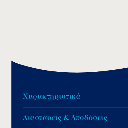
Χ
α
ρ
α
κ
τ
η
ρ
ι
σ
τ
ι
κ
ά
Φτερωτή από ενισχυμένο Noryl.
Δ
ι
α
σ
τ
ά
σ
ε
ι
ς
&
Α
π
ο
δ
ό
σ
ε
ι
ς
Κινητήρας TEFC υψηλής απόδοσης.