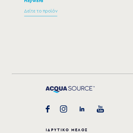
Hayward
HCP38353E
Δείτε το προϊόν
HCP38453E
HCP38553E24
ΙΔΡΥΤΙΚΟ ΜΕΛΟΣ