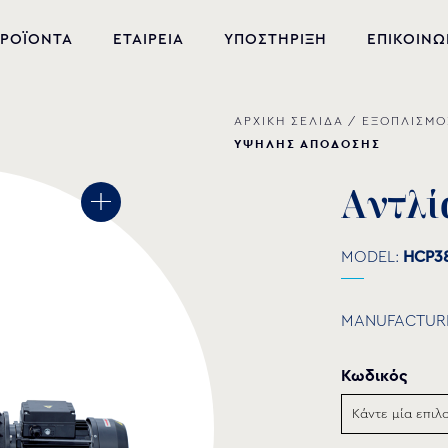
ΡΟΪΟΝΤΑ
ΕΤΑΙΡΕΙΑ
ΥΠΟΣΤΗΡΙΞΗ
ΕΠΙΚΟΙΝΩ
ΑΡΧΙΚΗ ΣΕΛΙΔΑ
/
ΕΞΟΠΛΙΣΜΟ
ΝΕΑ ΠΡΟΪΟΝΤΑ
ΥΨΗΛΗΣ ΑΠΟΔΟΣΗΣ
ΕΞΟΠΛΙΣΜΟΣ ΠΙΣΙΝΑΣ
Α
ν
τ
λ
ί
ΕΥΕΞΙΑ
MODEL:
HCP3
ΥΔΡΟΜΑΣΑΖ
ΣΙΝΤΡΙΒΑΝΙ
MANUFACTUR
PVC-U ΕΞΑΡΤΗΜΑΤΑ
Κωδικός
ΑΝΤΛΙΕΣ ΥΔΑΤΩΝ
ΧΗΜΙΚΑ ΠΙΣΙΝΑΣ