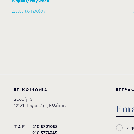
Kripsol/Hayward
3,5 (3 phase)
Δείτε το προϊόν
4,5 (3 phase)
5,5 (3 phase)
Ε
Π
Ι
Κ
Ο
Ι
Ν
Ω
Ν
Ι
Α
Ε
Γ
Γ
Ρ
Α
Σουρή 15,
12131, Περιστέρι, Ελλάδα.
T & F
210 5721058
Συ
210 5774345