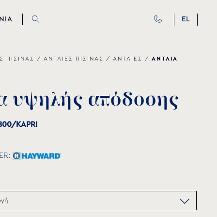
ΝΙΑ
EL
ΑΝΤΛΙΑ
Σ ΠΙΣΙΝΑΣ
/
ΑΝΤΛΙΕΣ ΠΙΣΙΝΑΣ
/
ΑΝΤΛΙΕΣ
/
α
υ
ψ
η
λ
ή
ς
α
π
ό
δ
ο
σ
η
ς
800/KAPRI
ER: