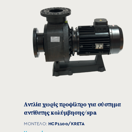
Μοντέλο
HCP38251E2
HCP38301E2
Αντλία χωρίς προφίλτρο για σύστημα
αντίθετης κολύμβησης/spa
HCP38253E
HCP1100/KRETA
ΜΟΝΤΕΛΟ:
HCP38303E