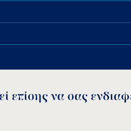
υντήρηση.
ZOO
λληλος αερισμός του κινητήρα.
Download PDF
.
Αποθήκευση
ί επίσης να σας ενδιαφέ
KAPRI Spare parts
download