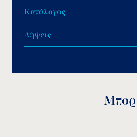
Προφίλτρο με διαφανές καπάκι για εύκολη σ
Ανυψωμένη βάση για να εξασφαλιστεί ο κατά
Κ
α
τ
ά
λ
ο
γ
ο
ς
Λ
ή
ψ
ε
ι
ς
Μπορε