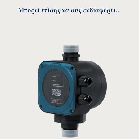
Όταν η αντλία είναι απενεργοποιημένη το
Μπορεί επίσης να σας ενδιαφέρει...
COMPACT 2 διενεργεί ελέγχους κάθε 30
λεπτά όλο το 24ωρο για την αποκατάσταση
της πίεσης στο δίκτυο.
Διαθέτει ρυθμιστή πίεσης, μανόμετρο,
βαλβίδα αντεπιστροφής και καλώδιο, κουμπί
RESET, και 3 λυχνίες led για την ένδειξη
λειτουργίας του συστήματος (POWER-ON-
FAILURE).
Εύκολη εγκατάσταση με μηδενική
Ένταση
Ισχύς
Πίεση
Τάση
συντήρηση.
ρεύματος
κινητήρα
εκκίνησης
Ηλεκτρονικό κύκλωμα με προστατευτικό
κάλυμμα εύκολο στην αντικατάσταση.
~1 x
Προστασία από υπερφόρτωση.
110÷230
1,5 kW (2
Vac,
16 A
1,5 ÷ 3,5 bar
HP)
50/60
Hz