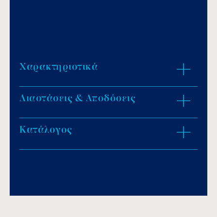
Χαρακτηριστικά
Διαστάσεις & Αποδόσεις
Αντικαθιστά το πιεστικό δοχείο.
Δίνει εντολή εκκίνησης στην αντλία όταν
υπάρχει πτώση πίεσης στο δίκτυo.
Κατάλογος
ZOOM IN
Διακόπτει τη λειτουργία της αντλίας όταν
δεν υπάρχει νερό στο δίκτυο.
Εύρος ρύθμισης έναρξης της πίεσης δικτύου
Download PDF
.
έως 3 bar με προγραμματισμένη πίεση στα
1,5 bar.
Αποθήκευση
Αυτόματη επανεκκίνηση σε περίπτωση
βλάβης.