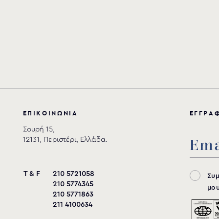
Ε
Π
Ι
Κ
Ο
Ι
Ν
Ω
Ν
Ι
Α
Ε
Γ
Γ
Ρ
Α
Σουρή 15,
12131, Περιστέρι, Ελλάδα.
T & F
210 5721058
Συ
210 5774345
μου
210 5771863
211 4100634