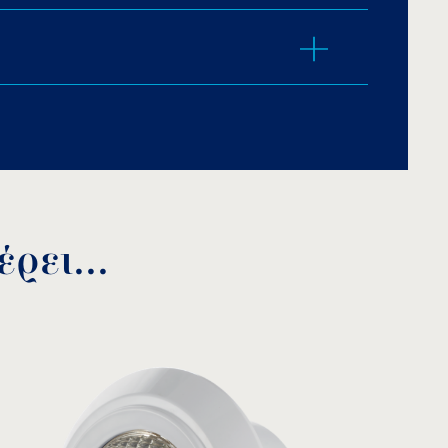
απαιτείται μείωση του επιπέδου νερού.
.
ρει...
ώδιο H07RN-F
LC
ΤΕΛΟ: