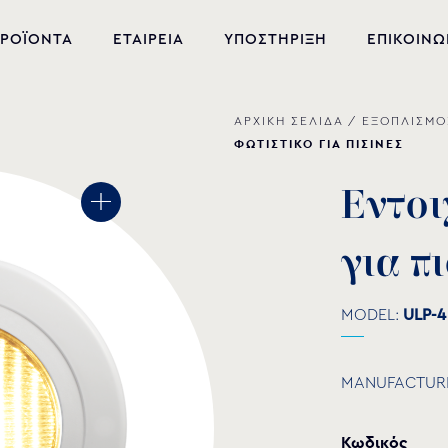
ΡΟΪΟΝΤΑ
ΕΤΑΙΡΕΙΑ
ΥΠΟΣΤΗΡΙΞΗ
ΕΠΙΚΟΙΝΩ
ΑΡΧΙΚΗ ΣΕΛΙΔΑ
/
ΕΞΟΠΛΙΣΜΟ
ΝΕΑ ΠΡΟΪΟΝΤΑ
ΦΩΤΙΣΤΙΚΟ ΓΙΑ ΠΙΣΙΝΕΣ
ΕΞΟΠΛΙΣΜΟΣ ΠΙΣΙΝΑΣ
Ε
ν
τ
ο
ι
ΕΥΕΞΙΑ
γ
ι
α
π
ι
ΥΔΡΟΜΑΣΑΖ
ΣΙΝΤΡΙΒΑΝΙ
MODEL:
ULP-4
PVC-U ΕΞΑΡΤΗΜΑΤΑ
MANUFACTUR
ΑΝΤΛΙΕΣ ΥΔΑΤΩΝ
Κωδικός
ΧΗΜΙΚΑ ΠΙΣΙΝΑΣ