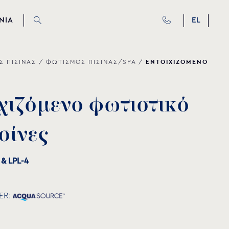
ΝΙΑ
EL
ΕΝΤΟΙΧΙΖΟΜΕΝΟ
Σ ΠΙΣΙΝΑΣ
/
ΦΩΤΙΣΜΟΣ ΠΙΣΙΝΑΣ/SPA
/
χ
ι
ζ
ό
μ
ε
ν
ο
φ
ω
τ
ι
σ
τ
ι
κ
ό
σ
ί
ν
ε
ς
 & LPL-4
ER: