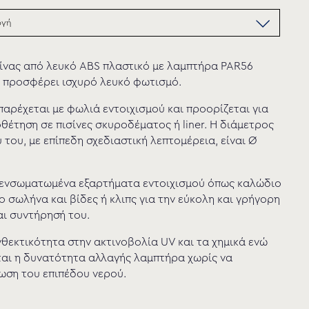
ίνας από λευκό ABS πλαστικό με λαμπτήρα PAR56
 προσφέρει ισχυρό λευκό φωτισμό.
παρέχεται με φωλιά εντοιχισμού και προορίζεται για
οθέτηση σε πισίνες σκυροδέματος ή liner. Η διάμετρος
του, με επίπεδη σχεδιαστική λεπτομέρεια, είναι Ø
ε ενσωματωμένα εξαρτήματα εντοιχισμού όπως καλώδιο
ο σωλήνα και βίδες ή κλιπς για την εύκολη και γρήγορη
ι συντήρησή του.
νθεκτικότητα στην ακτινοβολία UV και τα χημικά ενώ
ται η δυνατότητα αλλαγής λαμπτήρα χωρίς να
ίωση του επιπέδου νερού.