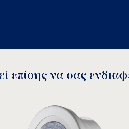
Αλλαγή λάμπας χωρίς να 
Πλαϊνή έξοδος καλωδίου
Download PDF
.
Αποθήκευση
ί επίσης να σας ενδιαφέ
Μετασχηματιστής ρητίνης
Καλ
SLT
ΜΟΝΤΕΛΟ:
ΜΟΝ