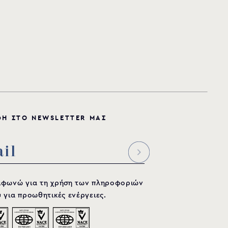
Φ
Η
Σ
Τ
Ο
N
E
W
S
L
E
T
T
E
R
Μ
Α
Σ
μφωνώ για τη χρήση των πληροφοριών
 για προωθητικές ενέργειες.