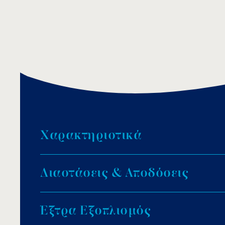
Χ
α
ρ
α
κ
τ
η
ρ
ι
σ
τ
ι
κ
ά
Υλικό: λευκό ABS πλαστικό.
Δ
ι
α
σ
τ
ά
σ
ε
ι
ς
&
Α
π
ο
δ
ό
σ
ε
ι
ς
Βαθμός προστασίας: IP68.
Εγκατάσταση: σε φωλιά εντοιχισμού.
Χρώμα φωτισμού: λευκό.
Έ
ξ
τ
ρ
α
Ε
ξ
ο
π
λ
ι
σ
μ
ό
ς
2,5m καλώδιο H07RN-F, μεγέθους 2x4mm².