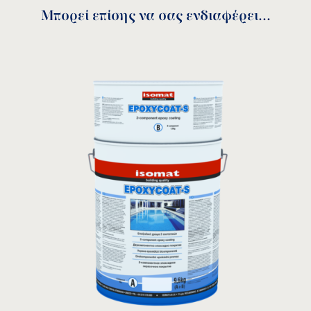
Μπορεί επίσης να σας ενδιαφέρει...
Durofloor-BI Technical
leaflet
download