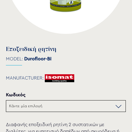
Εποξειδική ρητίνη
MODEL:
Durofloor-BI
MANUFACTURER:
Κωδικός
Διαφανής εποξειδική ρητίνη 2 συστατικών με
διαλύτες, για εμποτισμό δαπέδων από σκυρόδεμα ή