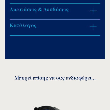
Διαστάσεις & Αποδόσεις
Κατασκευή από χυτό μπρούντζο
επιχρωμιωμένο.
Προστατευτική σήτα στην αντλία για την
Κατάλογος
ZOOM IN
αποφυγή αναρρόφησης ξένων σωματιδίων.
Download PDF
.
Προαιρετικά:
Αποθήκευση
Χυτός μπρούντζος χωρίς επιχρωμίωση.
Σπείρωμα NPT.
Μπορεί επίσης να σας ενδιαφέρει...