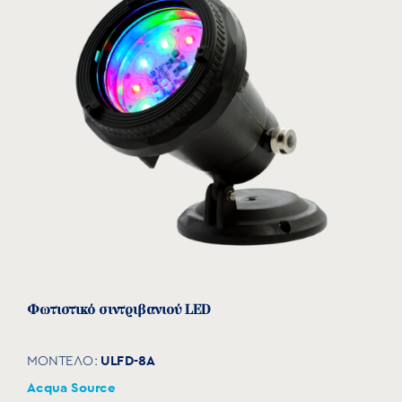
Σπείρωμα
Α
B
Κωδικός
BSP
(mm)
(mm)
FSB-100
1"
100
9,5
FSB-112
1½"
125
16
FSB-200
2"
250
22
FSB-300
3"
254
28
FSB-400
4"
280
38
FSB-500
5"
330
50
Φωτιστικό σιντριβανιού LED
ULFD-8A
ΜΟΝΤΕΛΟ:
Acqua Source