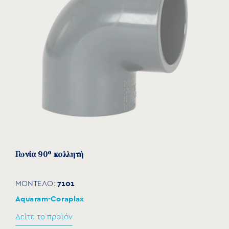
Γωνία 90° κολλητή
7101
ΜΟΝΤΕΛΟ:
Aquaram-Coraplax
Δείτε το προϊόν