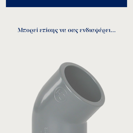
Αποθήκευση
Μπορεί επίσης να σας ενδιαφέρει...
Κωδικός
DN
A
B
C
D
PN
ELNI−4050
40
50
63
31
11,5
16
ELNI−4063
50
63
75
38
14
16
ELNI−4075
65
75
90
44
16,5
16