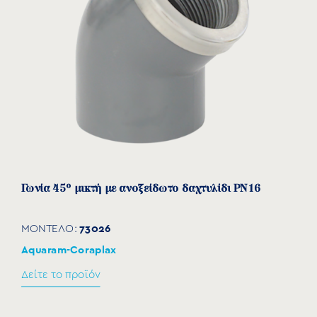
7302563
50
63
2”
38
38
63−
Γωνία 45° μικτή με ανοξείδωτο δαχτυλίδι PN16
73026
ΜΟΝΤΕΛΟ:
Aquaram-Coraplax
Δείτε το προϊόν