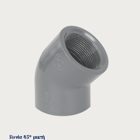
Γωνία 45° μικτή