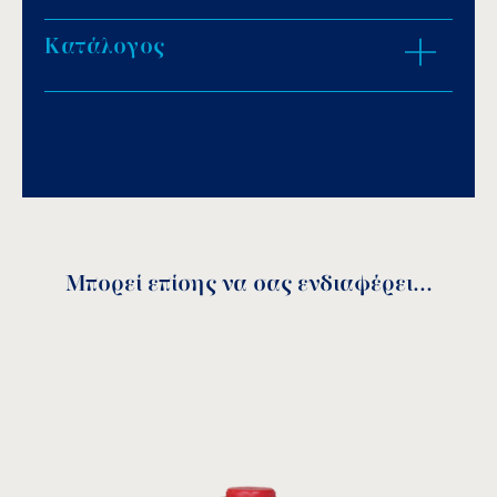
Κατάλογος
ZOOM IN
Download PDF
.
Αποθήκευση
Μπορεί επίσης να σας ενδιαφέρει...
Κωδικός
DN
A
B
C
D
Ø