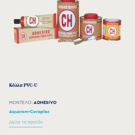
7102550
32
40
50
26
31
40−5
7102563
40
50
63
31
38
50−6
Κόλλα PVC-U
ADHESIVO
ΜΟΝΤΕΛΟ:
Aquaram-Coraplax
Δείτε το προϊόν