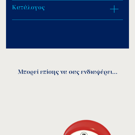
Κατάλογος
ZOOM IN
Download PDF
.
Αποθήκευση
Μπορεί επίσης να σας ενδιαφέρει...
Κωδικός
A
B
C
D
R
Ø
1”−