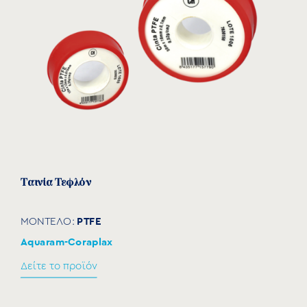
7210004
20
41,5
45,5
55,5
1”
G
Ταινία Τεφλόν
PTFE
ΜΟΝΤΕΛΟ:
Aquaram-Coraplax
Δείτε το προϊόν