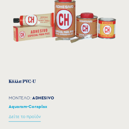
7101550
32
40
50
26
31
50
7101551
40
50
63
32
38
50
7101563
50
50
63
31
38
63
Κόλλα PVC-U
ADHESIVO
ΜΟΝΤΕΛΟ:
Aquaram-Coraplax
Δείτε το προϊόν