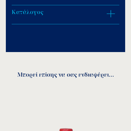
Κατάλογος
ZOOM IN
Download PDF
.
Αποθήκευση
Μπορεί επίσης να σας ενδιαφέρει...
Κωδικός
DN
A
B
C
D
E