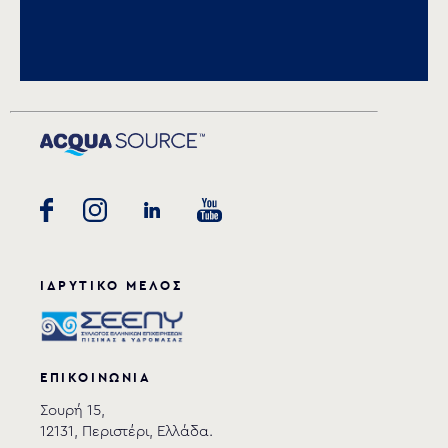
Αποθήκευση
AGM-118 assembly
AGI-118
AGI-119
instructions
download
ΙΔΡΥΤΙΚΟ ΜΕΛΟΣ
ΕΠΙΚΟΙΝΩΝΙΑ
Σουρή 15,
12131, Περιστέρι, Ελλάδα.