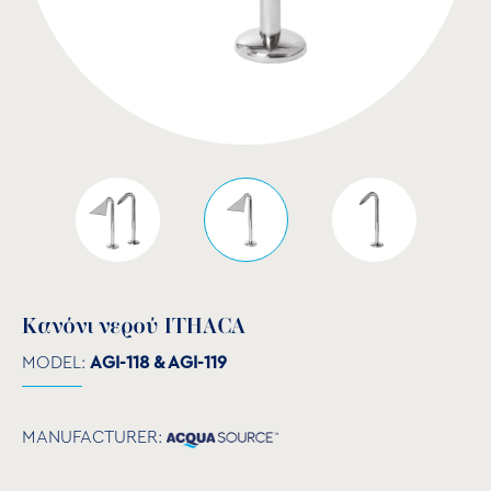
Κανόνι νερού ITHACA
MODEL:
AGI-118 & AGI-119
MANUFACTURER: