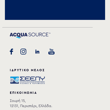
Αποθήκευση
AGM-120 assembly
AGM-120
AGM-121
Anchor
instructions
download
ΙΔΡΥΤΙΚΟ ΜΕΛΟΣ
ΕΠΙΚΟΙΝΩΝΙΑ
Σουρή 15,
12131, Περιστέρι, Ελλάδα.