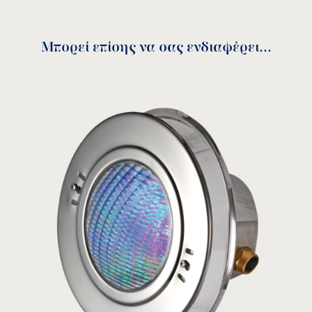
Ανθεκτικότητα στη διάβρωση και τα χημικά.
Αλλαγή λάμπας χωρίς να απαιτείται μείωση
του επιπέδου νερού.
Μπορεί επίσης να σας ενδιαφέρει...
Πλαϊνή έξοδος καλωδίου.
Manual RGB-16-programs
Πίνακας Ελέγχου
download
RCP-1500
ΜΟΝΤΕΛΟ:
Acqua Source
Δείτε το προϊόν