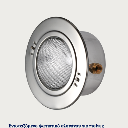
Μετασχηματιστής ρητίνης
SLT
ΜΟΝΤΕΛΟ:
Acqua Source
Δείτε το προϊόν
Εντοιχιζόμενο φωτιστικό αλογόνου για πισίνες