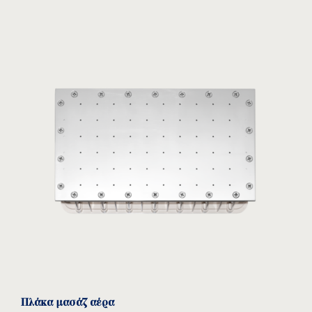
download
Πλάκα μασάζ αέρα