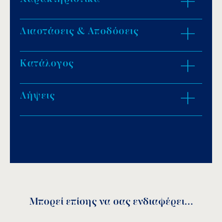
Διαστάσεις & Αποδόσεις
60 έξοδοι.
Δύο συνδέσεις αέρα.
Απαιτείται blower 0,85kW.
Κατάλογος
ZOOM IN
Σύνδεση 2½” αρσενικό.
Προς εντοιχισμό.
Λήψεις
Download PDF
.
Αποθήκευση
Μπορεί επίσης να σας ενδιαφέρει...
Air bed Instructions