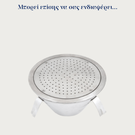
Μπορεί επίσης να σας ενδιαφέρει...
Air bed Instructions
Μπράτσα για κρεβάτι αέρα
download
87191017
ΜΟΝΤΕΛΟ:
Flexinox
Δείτε το προϊόν