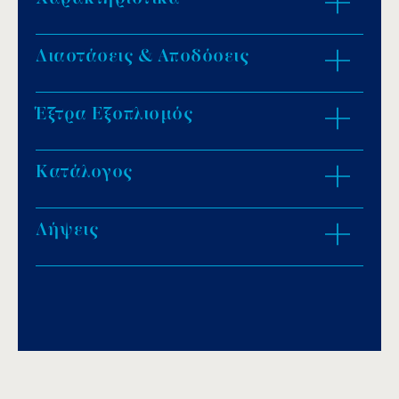
Διαστάσεις & Αποδόσεις
132 έξοδοι Ø 2,5mm.
Μονή σύνδεση αέρα.
Απαιτείται blower 1,10 HP.
Έξτρα Εξοπλισμός
ZOOM IN
Παροχή: 145m³/h.
Σύνδεση 2½” θηλυκό.
Κατάλογος
Λήψεις
Download PDF
.
Αποθήκευση