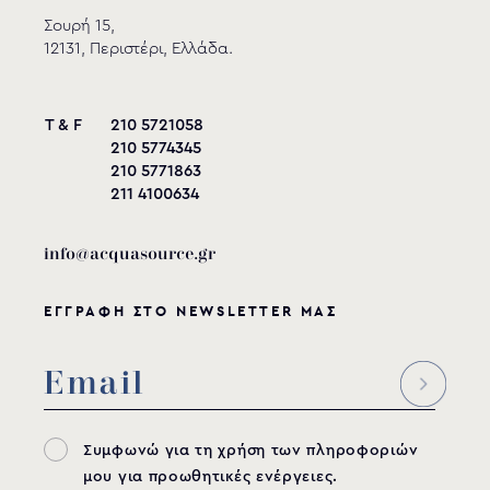
Σουρή 15,
12131, Περιστέρι, Ελλάδα.
T & F
210 5721058
210 5774345
210 5771863
211 4100634
Μπροστινή στήριξη για κρεβάτι αέρα
info@acquasource.gr
87191018 & 87191019
ΜΟΝΤΕΛΟ:
ΕΓΓΡΑΦΗ ΣΤΟ NEWSLETTER ΜΑΣ
Flexinox
Δείτε το προϊόν
Συμφωνώ για τη χρήση των πληροφοριών
μου για προωθητικές ενέργειες.