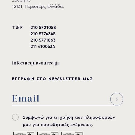
Σουρή 15,
Hayward
12131, Περιστέρι, Ελλάδα.
Δείτε το προϊόν
T & F
210 5721058
210 5774345
210 5771863
211 4100634
info@acquasource.gr
ΕΓΓΡΑΦΗ ΣΤΟ NEWSLETTER ΜΑΣ
Συμφωνώ για τη χρήση των πληροφοριών
μου για προωθητικές ενέργειες.