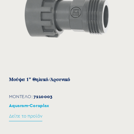
7210006
20
41,5
59
1”
G
Μούφα 1” Θηλυκό/Αρσενικό
7210003
ΜΟΝΤΕΛΟ:
Aquaram-Coraplax
Δείτε το προϊόν