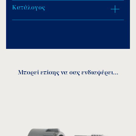
Κατάλογος
ZOOM IN
Download PDF
.
Αποθήκευση
Μπορεί επίσης να σας ενδιαφέρει...
Κωδικός
A
B
C
R
Ø
1”−