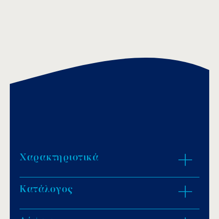
Χαρακτηριστικά
Κατάλογος
Πυροσβεστική μανικά χειρός με ρυθμιζόμενη
ροή νερού και πίδακα.
2 θέσεις λειτουργίας: επίθεση και άμυνα
.