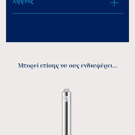
Λήψεις
Download PDF
.
16m³/h.
4χρονος,
7
HP
βενζινοκινητήρας
.
Αποθήκευση
Ακτίνα εκτόξευσης μέχρι και 25 μέτρα.
25 μέτρα μάνικα πυρόσβεσης.
Download PDF
.
50 μέτρα ακτίνα κάλυψης γύρω από την
πισίνα.
Αυτονομία μέχρι και 4 ώρες.
Αποθήκευση
Οι σύνδεσμοι περιλαμβάνονται.
Μπορεί επίσης να σας ενδιαφέρει...
Download PDF
.
Installation and operation
manual
Αποθήκευση
download