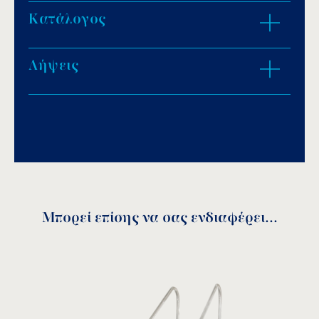
Κατάλογος
ZOOM IN
Λήψεις
Download PDF
.
Αποθήκευση
Μπορεί επίσης να σας ενδιαφέρει...
PLC/E assembly
instructions
Μοντέλο (AISI-
Α
Σκαλοπάτια
download
316L)
(mm)