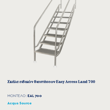
PLC/E-301
3
865
PLC/E-401
4
1085
INSTRUCTIONS FOR USE
download
Σκάλα ειδικών διαστάσεων Easy Access Land 700
EAL 700
ΜΟΝΤΕΛΟ:
Acqua Source