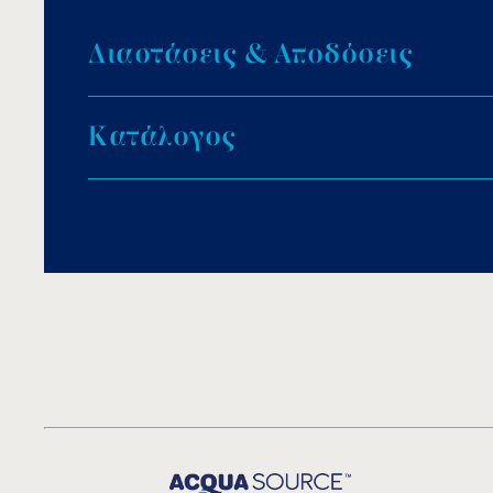
Δ
ι
α
σ
τ
ά
σ
ε
ι
ς
&
Α
π
ο
δ
ό
σ
ε
ι
ς
Κ
α
τ
ά
λ
ο
γ
ο
ς