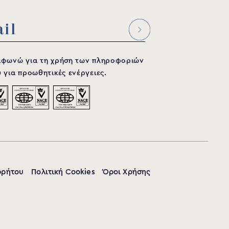
μφωνώ για τη χρήση των πληροφοριών
 για προωθητικές ενέργειες.
B (mm)
C (mm)
ρρήτου
Πολιτική Cookies
Όροι Χρήσης
1525
920