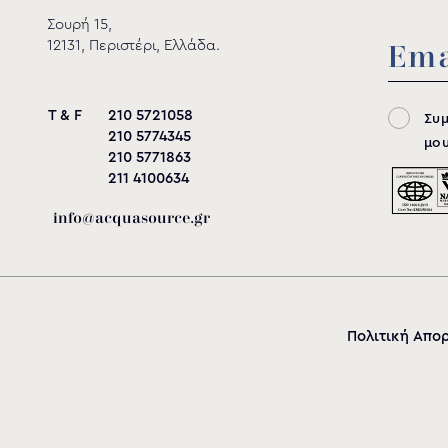
Σουρή 15,
12131, Περιστέρι, Ελλάδα.
T & F
210 5721058
Συ
210 5774345
μου
210 5771863
211 4100634
info@acquasource.gr
Σκαλοπάτια
Α (mm)
Πολιτική Απο
1+5
2130