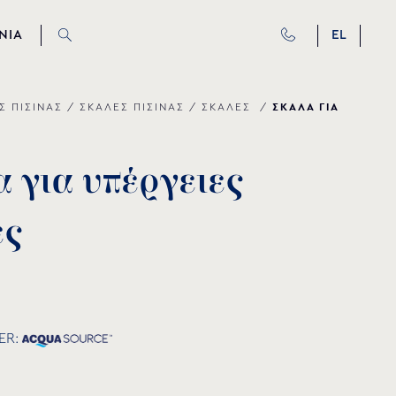
ΝΙΑ
EL
ΣΚΑΛΑ ΓΙΑ
Σ ΠΙΣΙΝΑΣ
/
ΣΚΑΛΕΣ ΠΙΣΙΝΑΣ
/
ΣΚΑΛΕΣ
/
α
γ
ι
α
υ
π
έ
ρ
γ
ε
ι
ε
ς
ε
ς
ER: