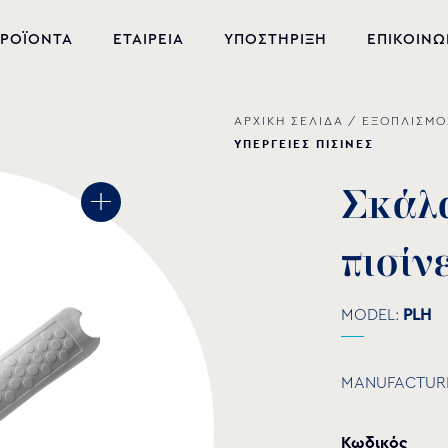
ΡΟΪΟΝΤΑ
ΕΤΑΙΡΕΙΑ
ΥΠΟΣΤΗΡΙΞΗ
ΕΠΙΚΟΙΝΩ
ΑΡΧΙΚΗ ΣΕΛΙΔΑ
/
ΕΞΟΠΛΙΣΜΟ
ΝΕΑ ΠΡΟΪΟΝΤΑ
ΥΠΕΡΓΕΙΕΣ ΠΙΣΙΝΕΣ
ΕΞΟΠΛΙΣΜΟΣ ΠΙΣΙΝΑΣ
Σ
κ
ά
λ
ΕΥΕΞΙΑ
π
ι
σ
ί
ν
ΥΔΡΟΜΑΣΑΖ
ΣΙΝΤΡΙΒΑΝΙ
MODEL:
PLΗ
PVC-U ΕΞΑΡΤΗΜΑΤΑ
MANUFACTUR
ΑΝΤΛΙΕΣ ΥΔΑΤΩΝ
Κωδικός
ΧΗΜΙΚΑ ΠΙΣΙΝΑΣ