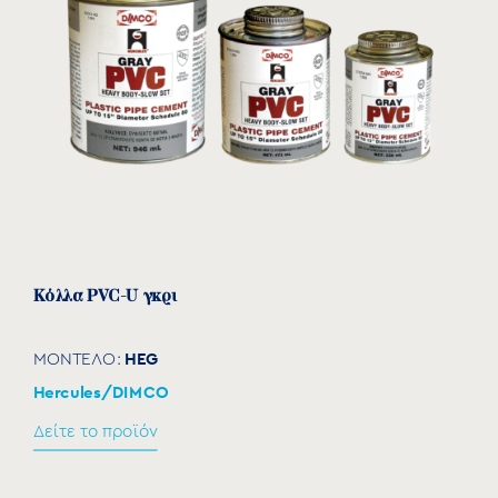
7109025
20
25
35
19
14,5
25
7109032
25
32
43
22
18
32
7109040
32
40
52
27
23
40
7109050
40
50
61
31
26
50
7109063
50
63
76
38
32,5
63
7109075
−
−
−
−
−
75
Κόλλα PVC-U γκρι
7109090
−
−
−
−
−
90
HEG
ΜΟΝΤΕΛΟ:
7109110
−
−
−
−
−
110
Hercules/DIMCO
Δείτε το προϊόν