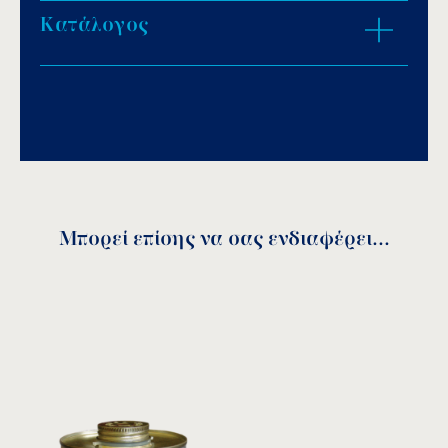
Κατάλογος
ZOOM IN
Download PDF
.
Αποθήκευση
Μπορεί επίσης να σας ενδιαφέρει...
Κωδικός
DN
A
B
C
Ζ
Ø
7109020
15
20
29
17
12
20