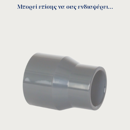
Μπορεί επίσης να σας ενδιαφέρει...
Κωδικός
DN
A
B
C
D
Z
RSNI−6350
40
63
50
38
31
7
RSNI−7563
50
75
63
44
38
6
RSNI−9075
65
90
75
51
44
7
RSNI−1190
80
110
90
61
51
10