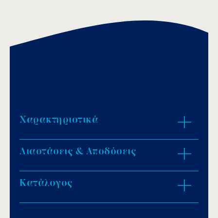
Χαρακτηριστικά
Διαστάσεις & Αποδόσεις
Πίεση δοκιμής: 2 bar.
PPP11: Καλάθι από ανοξείδωτο ατσάλι AISI-
304 και κλείσιμο με έξι βίδες στο καπάκι.
Κατάλογος
ZOOM IN
PPP33: Καλάθι από πολυπροπυλένιο και
κλείσιμο χωρίς βίδες, με δακτύλιο από
πολυπροπυλένιο.
Download PDF
.