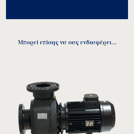
Αποθήκευση
Μπορεί επίσης να σας ενδιαφέρει...
Κωδικός
A
E
F
G
H1
PPP11
345
275
250
320
120
PPP33
427
483
315
546
146