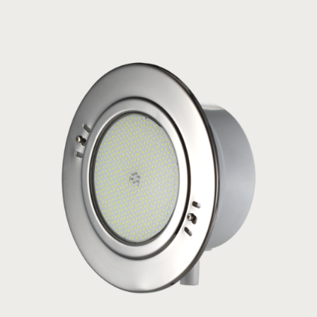
Μετασχηματιστής ρητίνης
SLT
ΜΟΝΤΕΛΟ:
Acqua Source
Δείτε το προϊόν