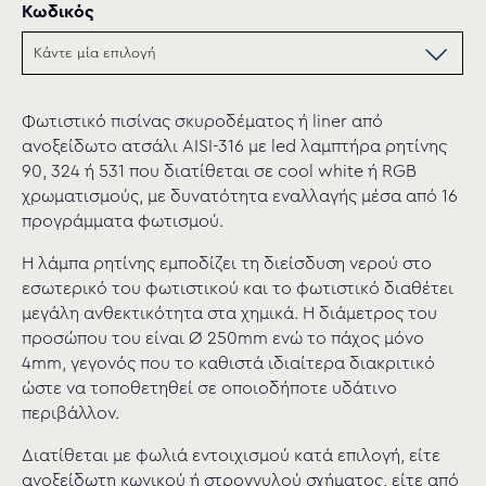
Κωδικός
Φωτιστικό πισίνας σκυροδέματος ή liner από
ανοξείδωτο ατσάλι AISI-316 με led λαμπτήρα ρητίνης
90, 324 ή 531 που διατίθεται σε cool white ή RGB
χρωματισμούς, με δυνατότητα εναλλαγής μέσα από 16
προγράμματα φωτισμού.
Η λάμπα ρητίνης εμποδίζει τη διείσδυση νερού στο
εσωτερικό του φωτιστικού και το φωτιστικό διαθέτει
μεγάλη ανθεκτικότητα στα χημικά. Η διάμετρος του
προσώπου του είναι Ø 250mm ενώ το πάχος μόνο
4mm, γεγονός που το καθιστά ιδιαίτερα διακριτικό
ώστε να τοποθετηθεί σε οποιοδήποτε υδάτινο
περιβάλλον.
Διατίθεται με φωλιά εντοιχισμού κατά επιλογή, είτε
ανοξείδωτη κωνικού ή στρογγυλού σχήματος, είτε από