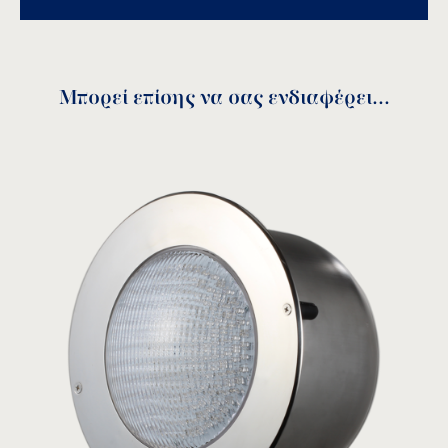
Τύπος πισίνας: σκυροδέματος/liner.
Ανθεκτικότητα στη διάβρωση και τα χημικά.
Αλλαγή λάμπας χωρίς να απαιτείται μείωση
του επιπέδου νερού.
Μπορεί επίσης να σας ενδιαφέρει...
Πλαϊνή έξοδος καλωδίου.
Manual RGB-16-programs
Πίνακας Ελέγχου
download
RCP-1500
ΜΟΝΤΕΛΟ:
Acqua Source
Δείτε το προϊόν