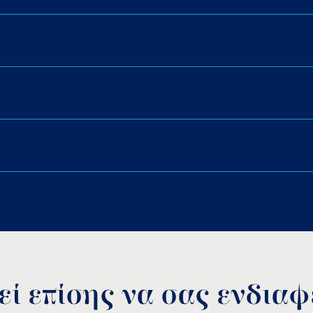
& φωλιά από ABS ή ανοξ.
Διάμετρος προσώπου: Ø
Υποβρύχια εγκατάσταση.
Θέση εγκατάστασης: τοιχ
Τύπος πισίνας: σκυροδέμ
ετρήσεις φωτιστικού ανοξείδωτη στρογγυλή φωλ
Ανθεκτικότητα στη διάβρ
Αλλαγή λάμπας χωρίς να 
ZOO
Πλαϊνή έξοδος καλωδίου
Download PDF
.
Αποθήκευση
ί επίσης να σας ενδιαφέ