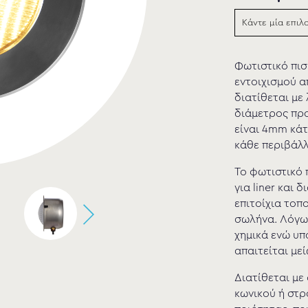
Φωτιστικό πισί
εντοιχισμού α
διατίθεται με
διάμετρος πρ
είναι 4mm κάτ
κάθε περιβάλλ
Το φωτιστικό 
για liner και
επιτοίχια τοπ
σωλήνα. Λόγω 
χημικά ενώ υπ
απαιτείται με
Διατίθεται με
κωνικού ή στρ