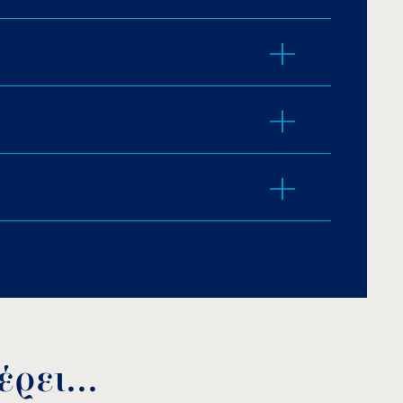
 250mm.
ία.
ατος/liner.
ιά
ωση και τα χημικά.
απαιτείται μείωση του επιπέδου νερού.
M IN
.
ρει...