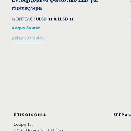
Εντοιχιζόμενο φωτιστικό LED για
πισίνες/spa
ULSD-11 & LLSD-11
ΜΟΝΤΕΛΟ:
Acqua Source
Δείτε το προϊόν
Ε
Π
Ι
Κ
Ο
Ι
Ν
Ω
Ν
Ι
Α
Ε
Γ
Γ
Ρ
Α
Σουρή 15,
12131, Περιστέρι, Ελλάδα.