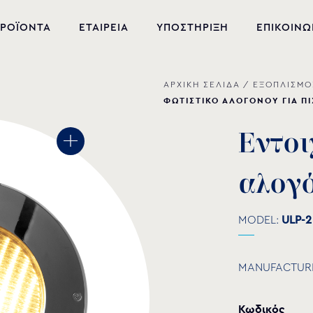
ΡΟΪΟΝΤΑ
ΕΤΑΙΡΕΙΑ
ΥΠΟΣΤΗΡΙΞΗ
ΕΠΙΚΟΙΝΩ
ΑΡΧΙΚΗ ΣΕΛΙΔΑ
/
ΕΞΟΠΛΙΣΜΟ
ΝΕΑ ΠΡΟΪΟΝΤΑ
ΦΩΤΙΣΤΙΚΟ ΑΛΟΓΟΝΟΥ ΓΙΑ ΠΙ
ΕΞΟΠΛΙΣΜΟΣ ΠΙΣΙΝΑΣ
Ε
ν
τ
ο
ι
ΕΥΕΞΙΑ
α
λ
ο
γ
ΥΔΡΟΜΑΣΑΖ
ΣΙΝΤΡΙΒΑΝΙ
MODEL:
ULP-2
PVC-U ΕΞΑΡΤΗΜΑΤΑ
MANUFACTUR
ΑΝΤΛΙΕΣ ΥΔΑΤΩΝ
Κωδικός
ΧΗΜΙΚΑ ΠΙΣΙΝΑΣ