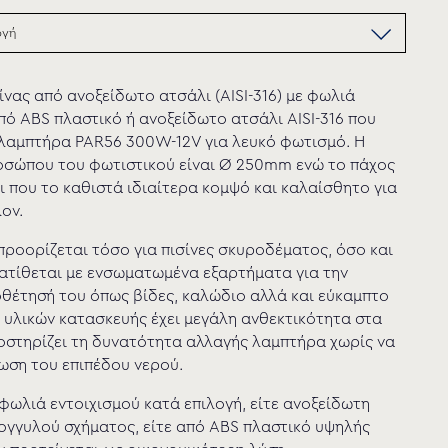
νας από ανοξείδωτο ατσάλι (AISI-316) με φωλιά
πό ABS πλαστικό ή ανοξείδωτο ατσάλι AISI-316 που
 λαμπτήρα PAR56 300W-12V για λευκό φωτισμό. Η
οσώπου του φωτιστικού είναι Ø 250mm ενώ το πάχος
ι που το καθιστά ιδιαίτερα κομψό και καλαίσθητο για
ον.
προορίζεται τόσο για πισίνες σκυροδέματος, όσο και
 διατίθεται με ενσωματωμένα εξαρτήματα για την
οθέτησή του όπως βίδες, καλώδιο αλλά και εύκαμπτο
υλικών κατασκευής έχει μεγάλη ανθεκτικότητα στα
οστηρίζει τη δυνατότητα αλλαγής λαμπτήρα χωρίς να
ίωση του επιπέδου νερού.
 φωλιά εντοιχισμού κατά επιλογή, είτε ανοξείδωτη
ογγυλού σχήματος, είτε από ABS πλαστικό υψηλής