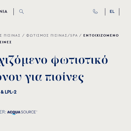
ΝΙΑ
EL
ΕΝΤΟΙΧΙΖΟΜΕΝΟ
Σ ΠΙΣΙΝΑΣ
/
ΦΩΤΙΣΜΟΣ ΠΙΣΙΝΑΣ/SPA
/
ΣΙΝΕΣ
χ
ι
ζ
ό
μ
ε
ν
ο
φ
ω
τ
ι
σ
τ
ι
κ
ό
ό
ν
ο
υ
γ
ι
α
π
ι
σ
ί
ν
ε
ς
 & LPL-2
ER: