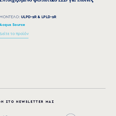
Εντοιχιζόμενο φωτιστικό LED για πισίνες
ULPD-2R & LPLD-2R
ΜΟΝΤΕΛΟ:
Acqua Source
Δείτε το προϊόν
Φ
Η
Σ
Τ
Ο
N
E
W
S
L
E
T
T
E
R
Μ
Α
Σ