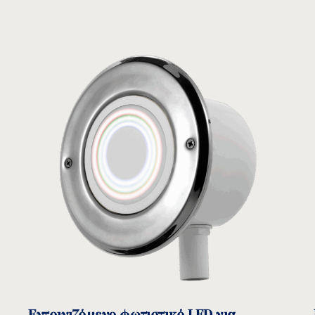
Μετασχηματιστής ρητίνης
SLT
ΜΟΝΤΕΛΟ:
Acqua Source
Δείτε το προϊόν