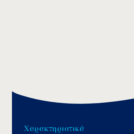
Χ
α
ρ
α
κ
τ
η
ρ
ι
σ
τ
ι
κ
ά